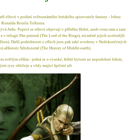
tří elfové v podání světoznámého britského spisovatele fantasy - Johna
Ronalda Reuela Tolkiena.
obývá Ardu. Poprvé se elfové objevují v příběhu Hobit, aneb cesta tam a zase
 v trilogii Pán prstenů (The Lord of the Rings), nicméně jejich ucelenější
illion). Další podrobnosti o eflech jsou pak také uvedeny v Nedokončených
s) aHistorii Středozemě (The History of Middle-earth).
 světlým elfům - jedná se o vysoké, štíhlé bytosti ne nepodobné lidem,
ými rysy obličeje a vždy mající špičaté uši.