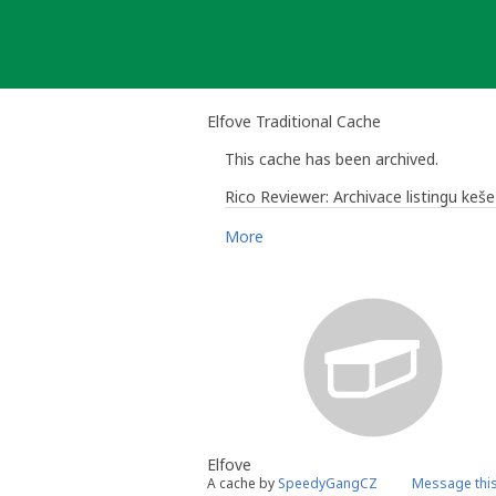
Skip
to
content
Elfove Traditional Cache
This cache has been archived.
Rico Reviewer: Archivace listingu ke
More
Rico Reviewer
- Comunity Volunteer
Česká republika: Hlavní město Praha 
Elfove
A cache by
SpeedyGangCZ
Message thi