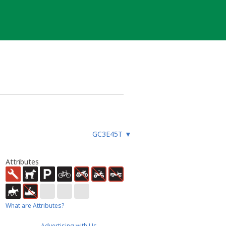
GC3E45T
▼
Attributes
What are Attributes?
Advertising with Us