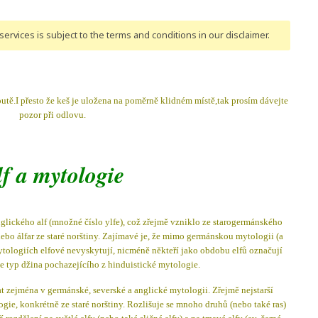
ervices is subject to the terms and conditions
in our disclaimer
.
outě.I přesto že keš je uložena na poměrně klidném místě,tak prosím dávejte
pozor při odlovu.
lf a mytologie
glického alf (množné číslo ylfe), což zřejmě vzniklo ze starogermánského
 nebo álfar ze staré norštiny. Zajímavé je, že mimo germánskou mytologii (a
tologiích elfové nevyskytují, nicméně někteří jako obdobu elfů označují
je typ džina pochazejícího z hinduistické mytologie.
at zejména v germánské, severské a anglické mytologii. Zřejmě nejstarší
gie, konkrétně ze staré norštiny.
Rozlišuje se mnoho druhů (nebo také ras)