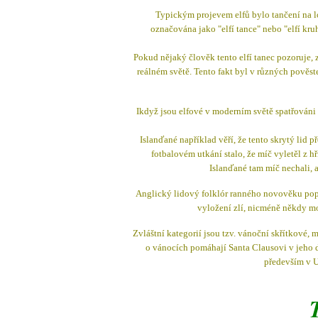
Typickým projevem elfů bylo tančení na l
označována jako "elfí tance" nebo "elfí kr
Pokud nějaký člověk tento elfí tanec pozoruje, 
reálném světě. Tento fakt byl v různých pově
Ikdyž jsou elfové v moderním světě spatřováni
Islanďané například věří, že tento skrytý lid
fotbalovém utkání stalo, že míč vyletěl z hř
Islanďané tam míč nechali, a
Anglický lidový folklór ranného novověku popis
vyložení zlí, nicméně někdy moh
Zvláštní kategorií jsou tzv. vánoční skřítkové, 
o vánocích pomáhají Santa Clausovi v jeho d
především v U