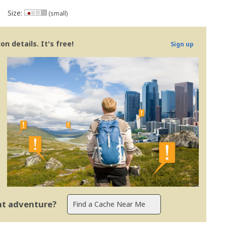
Size:
(small)
n details. It's free!
Sign up
ent adventure?