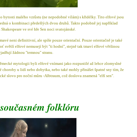
 bytosti malého vzrůstu (ne nepodobné vílám) s křidélky. Tito elfové jsou
e jedná o kombinaci předešlých dvou druhů. Takto podobně jej například
 Shakespeare ve své hře Sen noci svatojánské.
 tmavé neni definitivní, ale spíše pouze orientační. Pouze orientačně je také
ť světlí elfové nemusejí být "ti hodní", stejně tak tmaví elfové většinou
jadřují žádnou "temnou" stranu.
 německé mytologii byli elfové vnímani jako rozpustilé až lehce zlomyslné
é choroby u lidí nebo dobytka, nebo také mohly přinášet špatné sny tím, že
cké slovo pro noční můru -Albtraum, což doslova znamená "elfí sen".
 současném folklóru