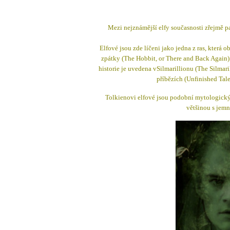
Mezi nejznámější elfy současnosti zřejmě pa
Elfové jsou zde líčeni jako jedna z ras, která 
zpátky (The Hobbit, or There and Back Again) a
historie je uvedena vSilmarillionu (The Silmar
příbězích (Unfinished Tale
Tolkienovi elfové jsou podobní mytologickým
většinou s jemn