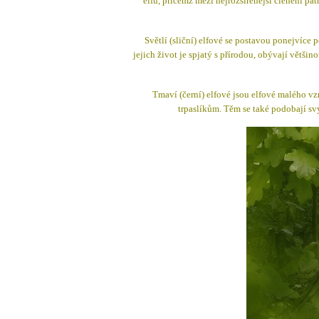
elfů, přičemž mezi nejrozšířenější členění patř
Světlí (sliční) elfové se postavou ponejvíce 
jejich život je spjatý s přírodou, obývají většino
Tmaví (černí) elfové jsou elfové malého vzr
trpaslíkům. Těm se také podobají svý