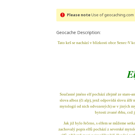
Please note
Use of geocaching.com s
Geocache Description:
Tato keš se nachází v blízkosti obce Senec-V k
E
Současné jméno elf pochází zřejmě ze staro-an
slova alboz (či alp), jenž odpovídá slovu álfr
mytologií od nich odvozených) se v jiných my
bytosti zvané rbhu, což 
Jak již bylo řečeno, s elfem se můžeme setk
zachovalý popis elfů pochází z severské mytolo