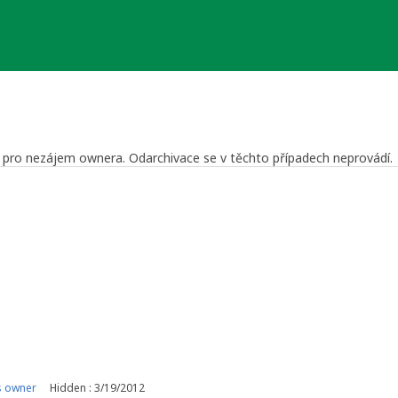
še pro nezájem ownera. Odarchivace se v těchto případech neprovádí.
 Reviewer
a Středočeský kraj
s owner
Hidden : 3/19/2012