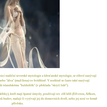
sicí tradiční severské mytologie a křesťanské mytoligie, se elfové nazývají
" nebo "älva" (muž/žena) ve švédštině. V norštině se často také nazývají
á islandskému "huldufólk" (v překladu "skrytí lidé").
ítky), kteří mají špatné úmysly, používají tzv. elfí kříž (Elf-cross, Alfkors,
ů budov, malují či vyrývají jej do domovních dveří, nebo jej nosí ve formě
přívěsku.