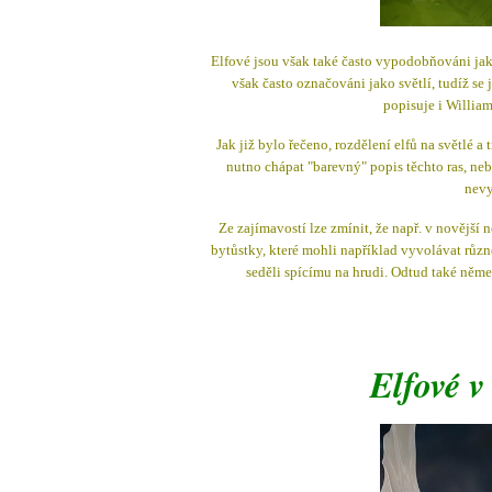
Elfové jsou však také často vypodobňováni jako
však často označováni jako světlí, tudíž s
popisuje i William
Jak již bylo řečeno, rozdělení elfů na světlé a
nutno chápat "barevný" popis těchto ras, nebo
nevy
Ze zajímavostí lze zmínit, že např. v novější
bytůstky, které mohli například vyvolávat různ
seděli spícímu na hrudi. Odtud také něme
Elfové v