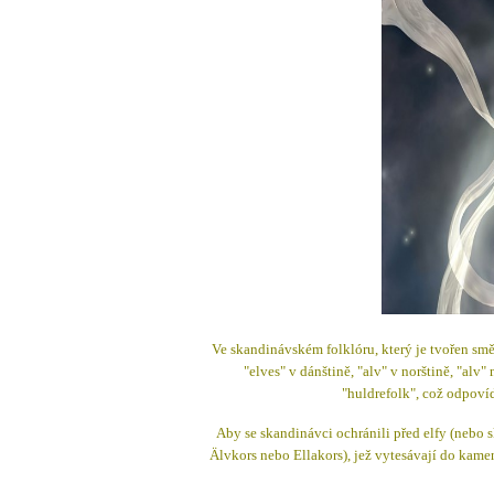
Ve skandinávském folklóru, který je tvořen smě
"elves" v dánštině, "alv" v norštině, "alv
"huldrefolk", což odpovíd
Aby se skandinávci ochránili před elfy (nebo skř
Älvkors nebo Ellakors), jež vytesávají do kamen