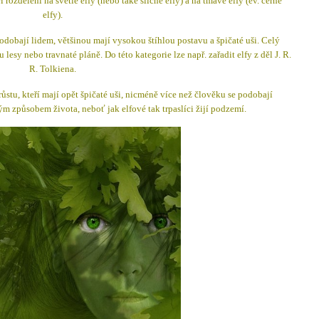
í rozdělení na světlé elfy (nebo také sličné elfy) a na tmavé elfy (ev. černé
elfy).
podobají lidem, většinou mají vysokou štíhlou postavu a špičaté uši. Celý
u lesy nebo travnaté pláně. Do této kategorie lze např. zařadit elfy z děl J. R.
R. Tolkiena.
ůstu, kteří mají opět špičaté uši, nicméně více než člověku se podobají
m způsobem života, neboť jak elfové tak trpaslíci žijí podzemí.