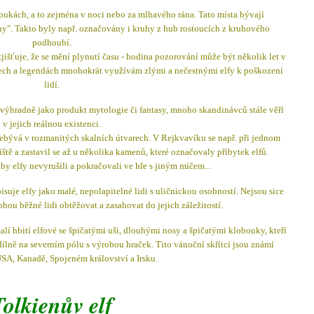
oukách, a to zejména v noci nebo za mlhavého rána. Tato místa bývají
uhy". Takto byly např. označovány i kruhy z hub rostoucích z kruhového
podhoubí.
zjišťuje, že se mění plynutí času - hodina pozorování může být několik let v
stech a legendách mnohokrát využívám zlými a nečestnými elfy k poškození
lidí.
 výhradně jako produkt mytologie či fantasy, mnoho skandinávců stále věří
v jejich reálnou existenci.
 přebývá v rozmanitých skalních útvarech. V Rejkvavíku se např. při jednom
iště a zastavil se až u několika kamenů, které označovaly příbytek elfů.
by elfy nevyrušili a pokračovali ve hře s jiným míčem...
uje elfy jako malé, nepolapitelné lidi s uličnickou osobností. Nejsou sice
ou běžné lidi obtěžovat a zasahovat do jejich záležitostí.
malí hbití elfové se špičatými uši, dlouhými nosy a špičatými klobouky, kteří
ílně na severním pólu s výrobou hraček. Tito vánoční skřítci jsou známí
SA, Kanadě, Spojeném království a Irsku.
Tolkienův elf