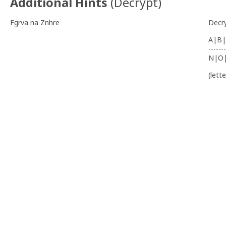
Additional Hints
(
Decrypt
)
Fgrva na Znhre
Decr
A|B|
-------
N|O
(lett