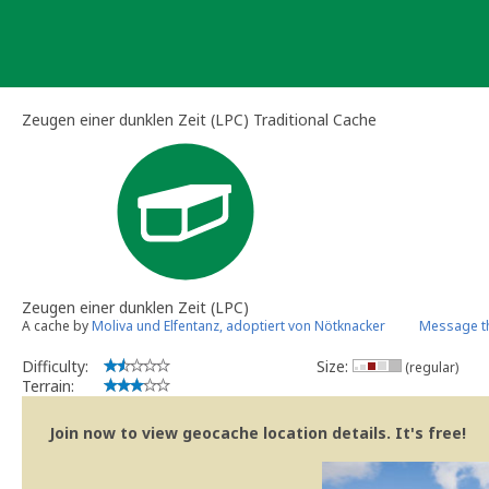
Skip
to
content
Zeugen einer dunklen Zeit (LPC) Traditional Cache
Zeugen einer dunklen Zeit (LPC)
A cache by
Moliva und Elfentanz, adoptiert von Nötknacker
Message t
Difficulty:
Size:
(regular)
Terrain:
Join now to view geocache location details. It's free!