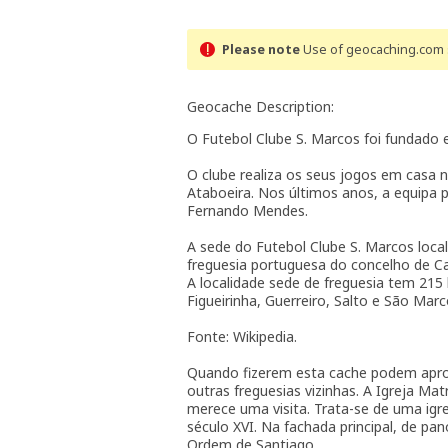
Please note
Use of geocaching.com s
Geocache Description:
O Futebol Clube S. Marcos foi fundado 
O clube realiza os seus jogos em casa
Ataboeira. Nos últimos anos, a equipa
Fernando Mendes.
A sede do Futebol Clube S. Marcos loca
freguesia portuguesa do concelho de Ca
A localidade sede de freguesia tem 215
Figueirinha, Guerreiro, Salto e São Mar
Fonte: Wikipedia.
Quando fizerem esta cache podem aprov
outras freguesias vizinhas. A Igreja Ma
merece uma visita. Trata-se de uma igr
século XVI. Na fachada principal, de pa
Ordem de Santiago.