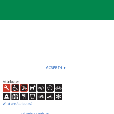
GC3FBT4
▼
Attributes
What are Attributes?
Advertising with Us