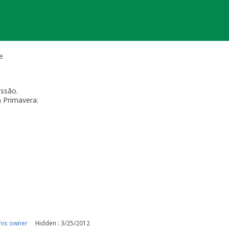
e
ssão.
a Primavera.
his owner
Hidden : 3/25/2012