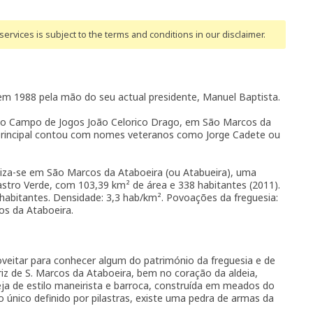
ervices is subject to the terms and conditions
in our disclaimer
.
em 1988 pela mão do seu actual presidente, Manuel Baptista.
 no Campo de Jogos João Celorico Drago, em São Marcos da
 principal contou com nomes veteranos como Jorge Cadete ou
liza-se em São Marcos da Ataboeira (ou Atabueira), uma
stro Verde, com 103,39 km² de área e 338 habitantes (2011).
 habitantes. Densidade: 3,3 hab/km². Povoações da freguesia:
cos da Ataboeira.
eitar para conhecer algum do património da freguesia e de
triz de S. Marcos da Ataboeira, bem no coração da aldeia,
eja de estilo maneirista e barroca, construída em meados do
no único definido por pilastras, existe uma pedra de armas da