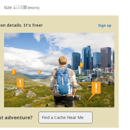
Size:
(micro)
n details. It's free!
Sign up
ent adventure?