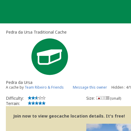
Skip
to
content
Pedra da Ursa Traditional Cache
Pedra da Ursa
A cache by
Team Ribeiro & Friends
Message this owner
Hidden : 4/
Difficulty:
Size:
(small)
Terrain:
Join now to view geocache location details. It's free!