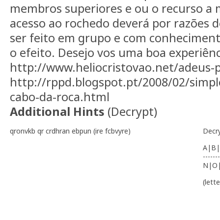
membros superiores e ou o recurso a 
acesso ao rochedo deverá por razões
ser feito em grupo e com conheciment
o efeito. Desejo vos uma boa experiênc
http://www.heliocristovao.net/adeus-
http://rppd.blogspot.pt/2008/02/simp
cabo-da-roca.html
Additional Hints
(
Decrypt
)
qronvkb qr crdhran ebpun (ire fcbvyre)
Decr
A|B|
-------
N|O
(lett