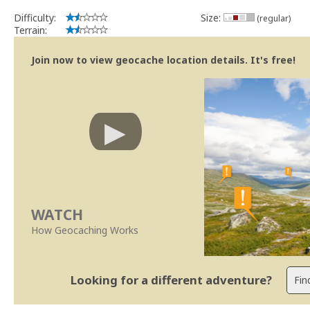
Bitaro
Community Volunteer Reviewer
Difficulty:
Size:
(regular)
Centro de Ajuda
Terrain:
Trabalhar com o Revisor
Revisões mais rápidas
Join now to view geocache location details. It's free!
Linhas Orientação
|
Políticas Regionais - Portugal
WATCH
How Geocaching Works
Looking for a different adventure?