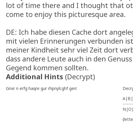
lot of time there and I thought that o
come to enjoy this picturesque area.
DE: Ich habe diesen Cache dort angeleg
mit vielen Erinnerungen verbunden ist.
meiner Kindheit sehr viel Zeit dort ve
dass andere Leute auch in den Genuss
Gegend kommen sollten.
Additional Hints
(
Decrypt
)
Gnxr n erfg haqre gur rhpnylcghf gerr.
Decr
A|B|
-------
N|O
(lett