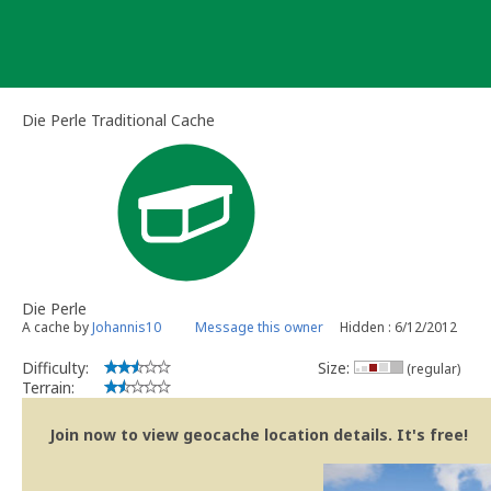
Skip
to
content
Die Perle Traditional Cache
Die Perle
A cache by
Johannis10
Message this owner
Hidden : 6/12/2012
Difficulty:
Size:
(regular)
Terrain:
Join now to view geocache location details. It's free!