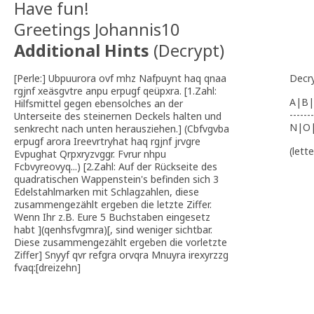
Have fun!
Greetings Johannis10
Additional Hints
(
Decrypt
)
[Perle:] Ubpuurora ovf mhz Nafpuynt haq qnaa
Decr
rgjnf xeäsgvtre anpu erpugf qeüpxra. [1.Zahl:
A|B|
Hilfsmittel gegen ebensolches an der
-------
Unterseite des steinernen Deckels halten und
N|O
senkrecht nach unten herausziehen.] (Cbfvgvba
erpugf arora Ireevrtryhat haq rgjnf jrvgre
(lett
Evpughat Qrpxryzvggr. Fvrur nhpu
Fcbvyreovyq...) [2.Zahl: Auf der Rückseite des
quadratischen Wappenstein's befinden sich 3
Edelstahlmarken mit Schlagzahlen, diese
zusammengezählt ergeben die letzte Ziffer.
Wenn Ihr z.B. Eure 5 Buchstaben eingesetz
habt ](qenhsfvgmra)[, sind weniger sichtbar.
Diese zusammengezählt ergeben die vorletzte
Ziffer] Snyyf qvr refgra orvqra Mnuyra irexyrzzg
fvaq:[dreizehn]