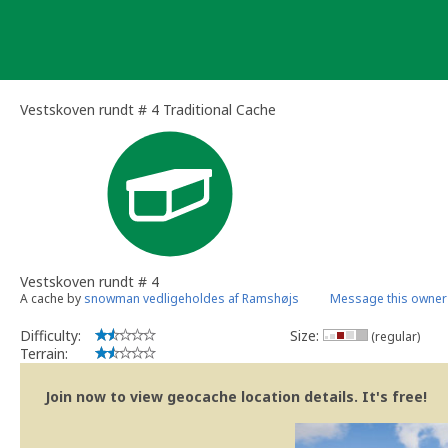
Skip
to
content
Vestskoven rundt # 4 Traditional Cache
Vestskoven rundt # 4
A cache by
snowman vedligeholdes af Ramshøjs
Message this owner
Difficulty:
Size:
(regular)
Terrain:
Join now to view geocache location details. It's free!