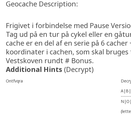
Geocache Description:
Frigivet i forbindelse med Pause Versi
Tag ud på en tur på cykel eller en gåt
cache er en del af en serie på 6 cacher
koordinater i cachen, som skal bruges t
Vestskoven rundt # Bonus.
Additional Hints
(
Decrypt
)
Ontfvqra
Decr
A|B|
-------
N|O
(lett