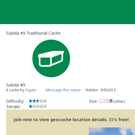
Skip
to
content
Subida #9 Traditional Cache
Subida #9
A cache by
Ogato
Message this owner
Hidden : 6/9/2012
Difficulty:
Size:
(other)
Terrain:
Join now to view geocache location details. It's free!