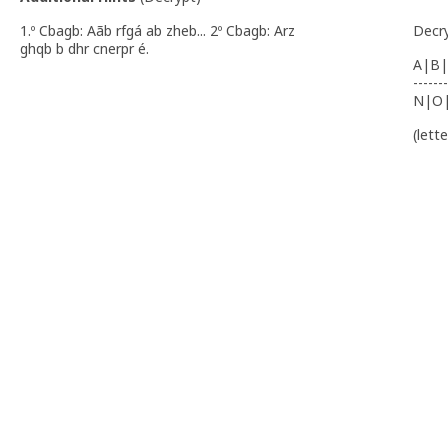
1.º Cbagb: Aãb rfgá ab zheb... 2º Cbagb: Arz
Decr
ghqb b dhr cnerpr é.
A|B|
-------
N|O
(lett