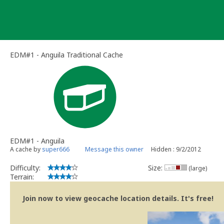
Skip
to
content
EDM#1 - Anguila Traditional Cache
EDM#1 - Anguila
A cache by
super666
Message this owner
Hidden : 9/2/2012
Difficulty:
Size:
(large)
Terrain:
Join now to view geocache location details. It's free!