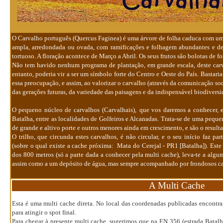
O Carvalho português (Quercus Faginea) é uma árvore de folha caduca com um 
ampla, arredondada ou ovada, com ramificações e folhagem abundantes e den
tortuoso. A floração acontece de Março a Abril. Os seus frutos são bolotas de fo
Não tem havido nenhum programa de plantação, em grande escala, deste carva
entanto, poderia vir a ser um símbolo forte do Centro e Oeste do País.
Bastaria
essa preocupação, e assim, ao valorizar o carvalho (através da comunicação s
das gerações futuras, da variedade das paisagens e da indispens
á
vel biodiversi
O pequeno núcleo de carvalhos
(Carvalhais),
que vos daremos a conhecer, e
Batalha, entre as localidades de Golfeiros e Alcanadas. Trata-se de uma pequ
de grande e altivo porte e outros menores ainda em crescimento, e são o result
O trilho, que circunda estes carvalhos, é não circular, e o seu início faz p
(sobre o qual existe a cache próxima:
Mata do Cerejal - PR1 [Batalha]
). Est
dos 800 metros (só a parte dada a conhecer pela multi cache), leva-te a alg
assim como a um depósito de água, mas sempre acompanhado por frondosos ca
A Multi Cache
Esta é uma multi cache direta. No local das coordenadas publicadas encontrar
para atingir o spot final.
Para chegar à presente multi cache, sugerimos que na EN 356 (estrada Batalha