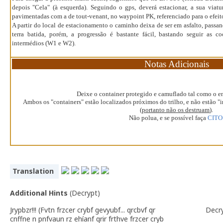
depois "Cela" (à esquerda). Seguindo o gps, deverá estacionar, a sua viat
pavimentadas com a de tout-venant, no waypoint PK, referenciado para o efeit
A partir do local de estacionamento o caminho deixa de ser em asfalto, passa
terra batida, porém, a progressão é bastante fácil, bastando seguir as 
intermédios (W1 e W2).
Notas Adicionais
Deixe o container protegido e camuflado tal como o 
Ambos os "containers" estão localizados próximos do trilho, e não estão "
(
portanto não os destruam
).
Não polua, e se possível faça
CITO
Translation
Additional Hints
(
Decrypt
)
Jrypbzr!!! (Fvtn frzcer crybf gevyubf... qrcbvf qr
Decr
cnffne n pnfvaun rz ehíanf qrir frthve frzcer cryb