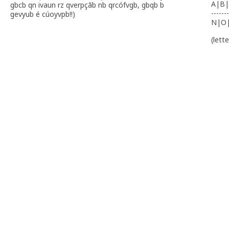
A|B|
gbcb qn ivaun rz qverpçãb nb qrcófvgb, gbqb b
-------
gevyub é cúoyvpb!!)
N|O
(lett