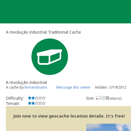
Skip
to
content
A revolução industrial Traditional Cache
A revolução industrial
A cache by
fernandoams
Message this owner
Hidden : 5/19/2012
Difficulty:
Size:
(micro)
Terrain:
Join now to view geocache location details. It's free!