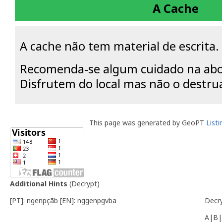
A Cache
A cache não tem material de escrita.
Recomenda-se algum cuidado na ab
Disfrutem do local mas não o destr
This page was generated by GeoPT
List
Additional Hints
(
Decrypt
)
[PT]: ngenpçãb [EN]: nggenpgvba
Decr
A|B|