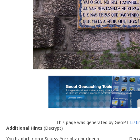
This page was generated by GeoPT
List
Additional Hints
(
Decrypt
)
Yrin hz pbcb r oror Seátvy Yrirz pbz dhr rfperire,
Decr