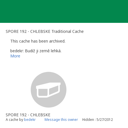
Skip
to
content
SPORE 192 - CHLEBSKE Traditional Cache
This cache has been archived.
bedekr: Budiž ji země lehká.
More
SPORE 192 - CHLEBSKE
A cache by
bedekr
Message this owner
Hidden : 5/27/2012