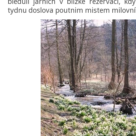
bleduli jarnich v blizke rezervaci, kd
tydnu doslova poutnim mistem milovní