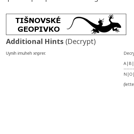
Additional Hints
(
Decrypt
)
Uynih imuheh xnprer.
Decr
A|B|
-------
N|O
(lett