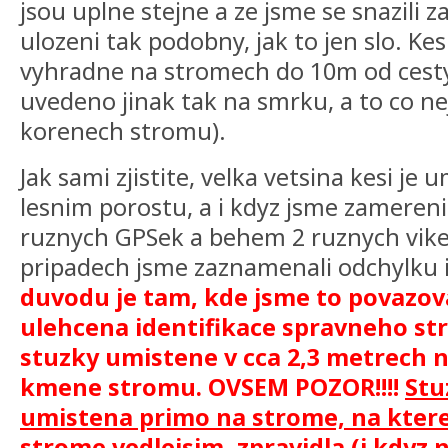
jsou uplne stejne a ze jsme se snazili z
ulozeni tak podobny, jak to jen slo. Ke
vyhradne na stromech do 10m od cest
uvedeno jinak tak na smrku, a to co nej
korenech stromu).
Jak sami zjistite, velka vetsina kesi je
lesnim porostu, a i kdyz jsme zamereni
ruznych GPSek a behem 2 ruznych vike
pripadech jsme zaznamenali odchylku 
duvodu je tam, kde jsme to povazova
ulehcena identifikace spravneho st
stuzky umistene v cca 2,3 metrech 
kmene stromu. OVSEM POZOR!!!!
Stu
umistena primo na strome, na ktere
strome vedlejsim, zpravidla (i kdyz n