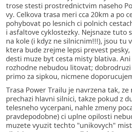
trose stesti prostrednictvim naseho Pow
vy. Celkova trasa meri cca 20km a po 
pohybovat po lesnich ci polnich cestach
i asfaltove cyklostezky. Nejsnaze tuto s
na kole (i kdyz ne silnicnim!!!), jsou tu
ktera bude zrejme lepsi prevest pesky,
desti muze byt cesta misty blativa. Ani 
rozhodne nebudou litovat; dobrodruz
primo za sipkou, nicmene doporucujeme
Trasa Power Trailu je navrzena tak, ze
prechazi hlavni silnici, takze pokud z
telesneho vycerpani, nahle zmeny poca
pravdepodobne) ci uplne opilosti nebu
muzete vyuzit techto "unikovych" mist