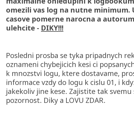
maximalne ohleduplni k logbookum
omezili vas log na nutne minimum. U
casove pomerne narocna a autorum 
ulehcite -
DIKY!!!
Posledni prosba se tyka pripadnych re
oznameni chybejicich kesi ci popsany
k mnozstvi logu, ktere dostavame, pro
informace vzdy do logu k cislu 01, i kdy
jakekoliv jine kese. Zajistite tak svem
pozornost. Diky a LOVU ZDAR.