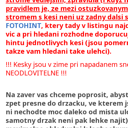
pravidlem je, ze mezi ostuzkovany
stromem s kesi neni uz zadny dalsi 
FOTOHINT
, ktery tady v listingu na
vic a pri hledani rozhodne doporuc
hintu jednotlivych kesi (jsou pomer
takze vam hledani take ulehci).
!!! Kesky jsou v zime pri napadanem 
NEODLOVITELNE !!!
Na zaver vas chceme poprosit, abyst
zpet presne do drzacku, ve kterem jst
ni nechodte moc daleko od mista ul
samotny drzak neni pak lehke najit) 