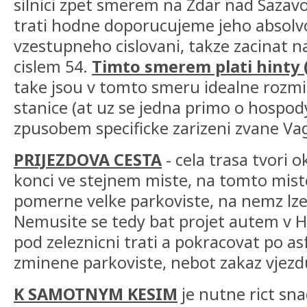
silnici zpet smerem na Zdar nad Sazav
trati hodne doporucujeme jeho absolv
vzestupneho cislovani, takze zacinat na
cislem 54.
Timto smerem plati hinty (
take jsou v tomto smeru idealne rozmi
stanice (at uz se jedna primo o hospo
zpusobem specificke zarizeni zvane Va
PRIJEZDOVA CESTA
- cela trasa tvori o
konci ve stejnem miste, na tomto miste
pomerne velke parkoviste, na nemz lze
Nemusite se tedy bat projet autem v
pod zeleznicni trati a pokracovat po as
zminene parkoviste, nebot zakaz vjezdu 
K SAMOTNYM KESIM
je nutne rict sna