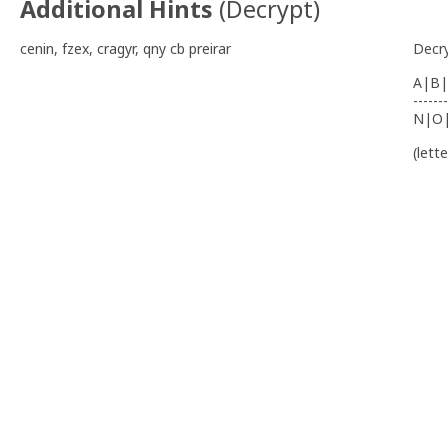
Additional Hints
(
Decrypt
)
cenin, fzex, cragyr, qny cb preirar
Decr
A|B|
-------
N|O
(lett