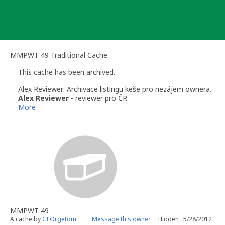
Skip
to
content
MMPWT 49 Traditional Cache
This cache has been archived.
Alex Reviewer: Archivace listingu keše pro nezájem ownera.
Alex Reviewer
- reviewer pro ČR
More
MMPWT 49
A cache by
GEOrgetom
Message this owner
Hidden : 5/28/2012