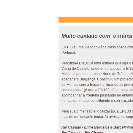
Muito cuidado com o trânsi
EN103 é uma via rodoviária classificada co
Portugal.
PercursoA EN103 é uma estrada que liga o l
Viana do Castelo, onde entronca com a EN13
Minho, e por toda a zona Norte de Trás-os-
acabar em Bragança. Constituiu um projecto 
os-Montes com a Espanha, ligando as princi
contemplada, já que a EN103 não a serve d
acompanhar a fronteira passando no entanto
nunca terminado, constituindo o seu traçad
Pela sua dimensão e localização, a EN103 o
mas de um encanto ímpar. Atravessa os segui
Rio Cávado - Entre Barcelos e Barcelinho
Rio Tâmega - Em Chaves;