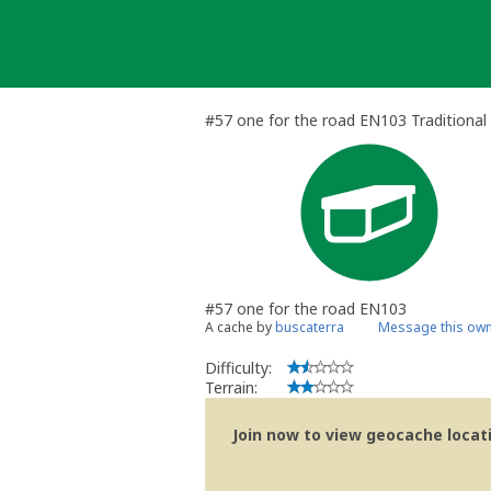
Skip
to
content
#57 one for the road EN103 Traditional
#57 one for the road EN103
A cache by
buscaterra
Message this ow
Difficulty:
Terrain:
Join now to view geocache locatio