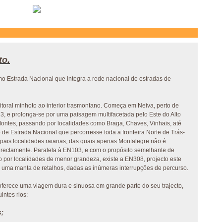
to.
mo Estrada Nacional que integra a rede nacional de estradas de
itoral minhoto ao interior trasmontano. Começa em Neiva, perto de
, e prolonga-se por uma paisagem multifacetada pelo Este do Alto
Montes, passando por localidades como Braga, Chaves, Vinhais, até
de Estrada Nacional que percorresse toda a fronteira Norte de Trás-
pais localidades raianas, das quais apenas Montalegre não é
irectamente. Paralela à EN103, e com o propósito semelhante de
 por localidades de menor grandeza, existe a EN308, projecto este
o uma manta de retalhos, dadas as inúmeras interrupções de percurso.
ferece uma viagem dura e sinuosa em grande parte do seu trajecto,
ntes rios:
s;