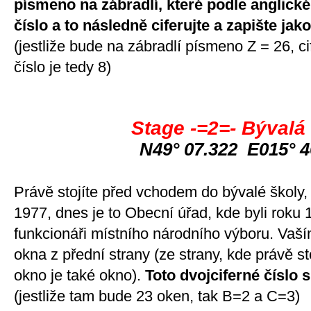
písmeno na zábradlí, které podle anglick
číslo a to následně ciferujte a zapište jak
(jestliže bude na zábradlí písmeno Z = 26, 
číslo je tedy 8)
Stage -=2=- Bývalá
N49° 07.322 E015° 4
Právě stojíte před vchodem do bývalé školy, 
1977, dnes je to Obecní úřad, kde byli roku 
funkcionáři místního národního výboru. Vaš
okna z přední strany (ze strany, kde právě sto
okno je také okno).
Toto dvojciferné číslo 
(jestliže tam bude 23 oken, tak B=2 a C=3)