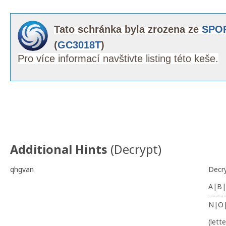
Tato schránka byla zrozena ze
SPOR
(
GC3018T
)
Pro více informací navštivte listing této keše.
Additional Hints
(
Decrypt
)
qhgvan
Decr
A|B|
-------
N|O
(lett