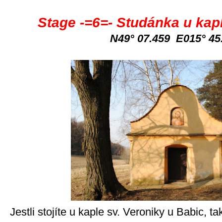
Stage -=6=- Studánka u kap
N49° 07.459 E015° 45
Jestli stojíte u kaple sv. Veroniky u Babic, 