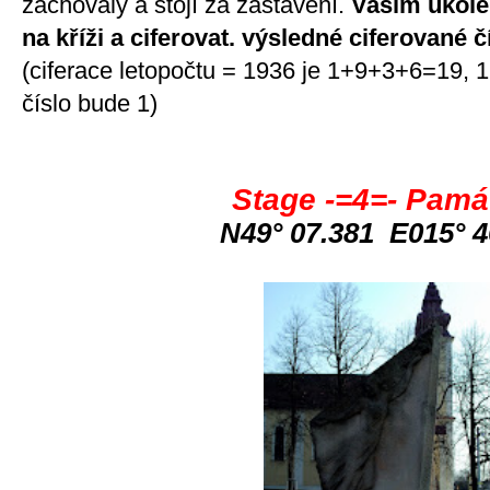
zachovalý a stojí za zastavení.
Vašim úkolem
na kříži a ciferovat. výsledné ciferované č
(ciferace letopočtu = 1936 je 1+9+3+6=19,
číslo bude 1)
Stage -=4=- Pamá
N49° 07.381 E015° 4