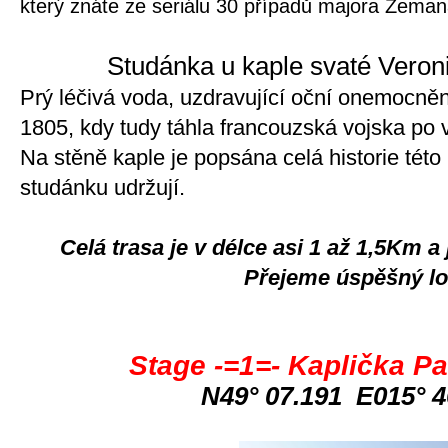
který znáte ze seriálu 30 případů majora Zeman
Studánka u kaple svaté Veron
Prý léčivá voda, uzdravující oční onemocnění
1805, kdy tudy táhla francouzská vojska po 
Na stěně kaple je popsána celá historie této 
studánku udržují.
Celá trasa je v délce asi 1 až 1,5Km a 
Přejeme úspěšný lo
Stage -=1=- Kaplička P
N49° 07.191 E015° 4