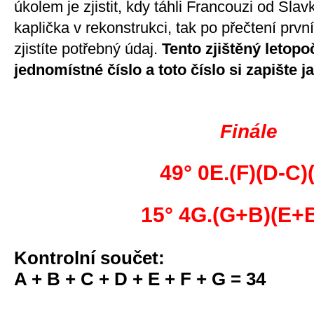
úkolem je zjistit, kdy táhli Francouzi od Sl
kaplička v rekonstrukci, tak po přečtení prvn
zjistíte potřebný údaj.
Tento zjištěný letopoč
jednomístné číslo a toto číslo si zapište j
Finále
49° 0E.(F)(D-C)
15° 4G.(G+B)(E+B
Kontrolní součet:
A + B + C + D + E + F + G = 34