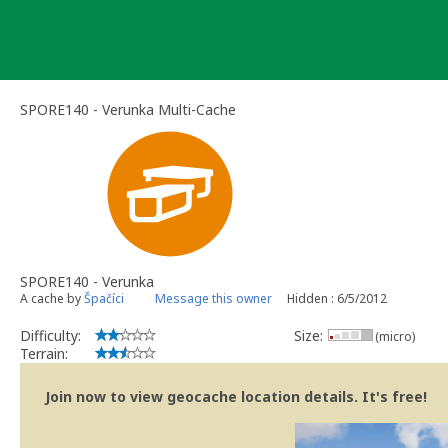
Skip
to
content
SPORE140 - Verunka Multi-Cache
SPORE140 - Verunka
A cache by
Špačíci
Message this owner
Hidden : 6/5/2012
Difficulty:
Size:
(micro)
Terrain:
Join now to view geocache location details. It's free!