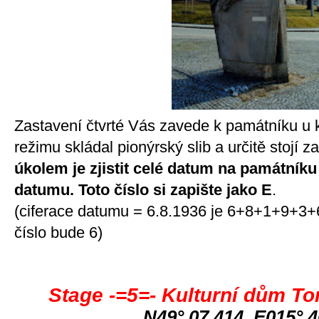
Zastavení čtvrté Vás zavede k památníku u 
režimu skládal pionýrský slib a určitě stojí z
úkolem je zjistit celé datum na památníku 
datumu. Toto číslo si zapište jako E
.
(ciferace datumu = 6.8.1936 je 6+8+1+9+3+
číslo bude 6)
Stage -=5=- Kulturní dům T
N49° 07.414 E015° 4