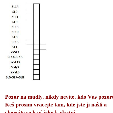
Pozor na mudly, nikdy nevíte, kdo Vás pozor
Keš prosím vracejte tam, kde jste ji našli a
chovejte se k ní jako k vlastní.