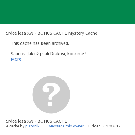
Skip
to
content
Srdce lesa XVI - BONUS CACHE Mystery Cache
This cache has been archived.
Saurios: Jak už psali Drakovi, končíme !
More
Srdce lesa XVI - BONUS CACHE
A cache by
platonik
Message this owner
Hidden : 6/10/2012