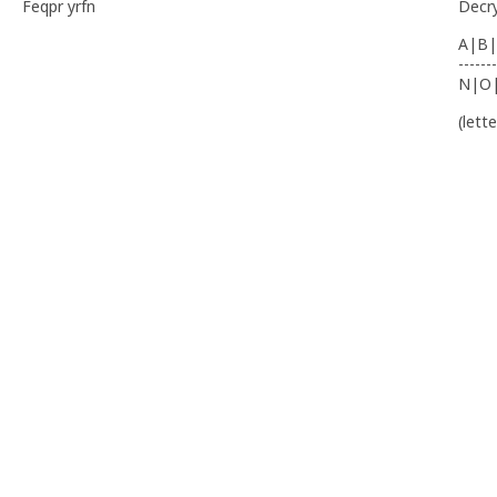
Feqpr yrfn
Decr
A|B|
-------
N|O
(lett