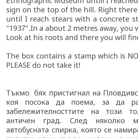
Ethnographic Museum untill I reached 
sign on the top of the hill. Right ther
until I reach stears with a concrete s
"1937".In a about 2 metres away, you wi
Look at his roots and there you will fi
The box contains a stamp which is NO
PLEASE do not take it!
Тъкмо бях пристигнал на Пловдивск
коя посока да поема, за да ра
забележителносттите на този то
античен град. След няколко м
автобусната спирка, която се намир