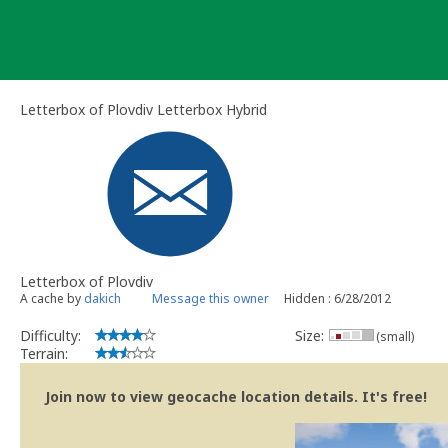
Skip
to
content
Letterbox of Plovdiv Letterbox Hybrid
Letterbox of Plovdiv
A cache by
dakich
Message this owner
Hidden : 6/28/2012
Difficulty:
Size:
(small)
Terrain:
Join now to view geocache location details. It's free!