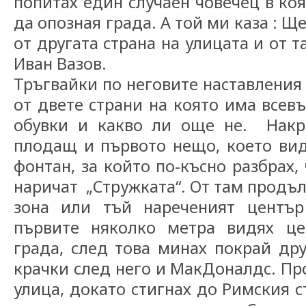
попитах един случаен човечец в коя
да опозная града. А той ми каза : 
от другата страна на улицата и от 
Иван Вазов.
Тръгвайки по неговите наставления
от двете страни на която има всев
обувки и какво ли още не. Накр
плодащ и първото нещо, което вид
фонтан, за който по-късно разбрах, 
наричат „Стpужката“. От там продъ
зона или тъй нареченият център
първите няколко метра видях це
града, след това минах покрай дру
крачки след него и МакДоналдс. Пр
улица, докато стигнах до Римския с