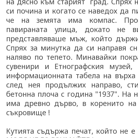
на дясно към старият град. Спрях 
си почина и когато се наведох да п
че на земята има компас. Про
павираната улица, докато не ви
представляваше мъж, който държи
Спрях за минутка да си направя сн
наляво по тепето. Минавайки покр
сувенири и Етнографския музей,
информационната табела на върха
след нея продължих направо, ст
бетонна плоча с година "1937". На 
има древно дърво, в коренито на
съкровище !
Кутията съдържа печат, който не 