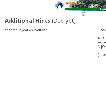
Additional Hints
(
Decrypt
)
neohfgb, ngeáf qb cvaurveb
Decr
A|B|
-------
N|O
(lett