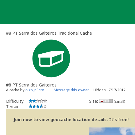
Skip
to
content
#8 PT Serra dos Gaiteiros Traditional Cache
#8 PT Serra dos Gaiteiros
A cache by
oizo_n3cro
Message this owner
Hidden : 7/17/2012
Difficulty:
Size:
(small)
Terrain:
Join now to view geocache location details. It's free!