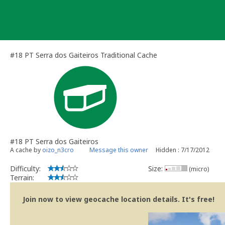
Skip
to
content
#18 PT Serra dos Gaiteiros Traditional Cache
#18 PT Serra dos Gaiteiros
A cache by
oizo_n3cro
Message this owner
Hidden : 7/17/2012
Difficulty:
Size:
(micro)
Terrain:
Join now to view geocache location details. It's free!