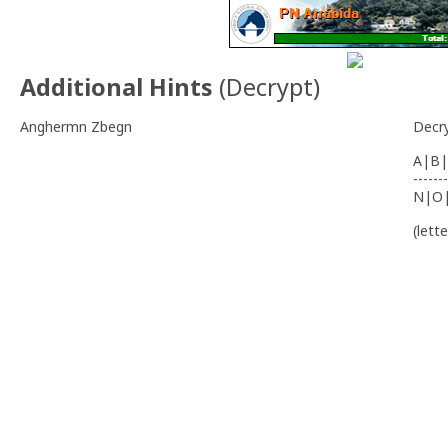
Additional Hints
(
Decrypt
)
Anghermn Zbegn
Decr
A|B|
-------
N|O
(lett