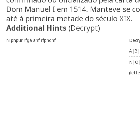
Dom Manuel I em 1514. Manteve-se co
até à primeira metade do século XIX.
Additional Hints
(
Decrypt
)
N pnpur rfgá anf rfpnqnf.
Decr
A|B|
-------
N|O
(lett