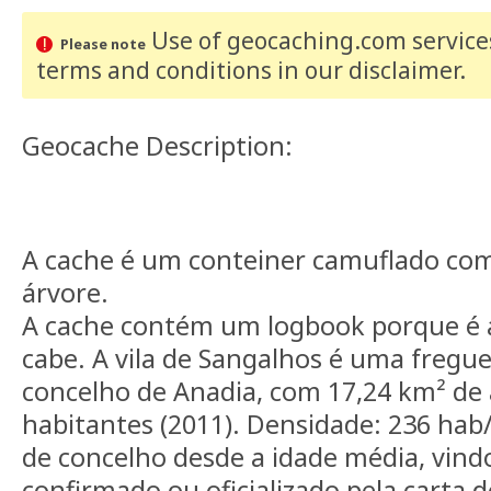
Use of geocaching.com services
Please note
terms and conditions
in our disclaimer
.
Geocache Description:
A cache é um conteiner camuflado co
árvore.
A cache contém um logbook porque é a
cabe. A vila de Sangalhos é uma fregu
concelho de Anadia, com 17,24 km² de 
habitantes (2011). Densidade: 236 hab/
de concelho desde a idade média, vindo
confirmado ou oficializado pela carta d