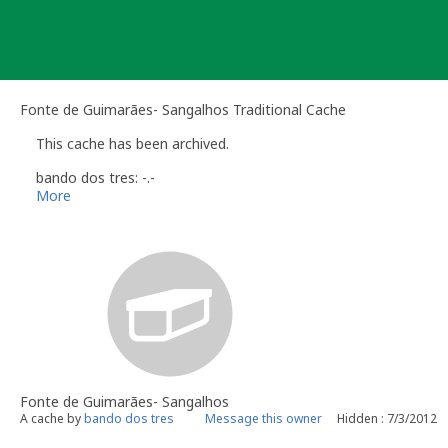
Skip
to
content
Fonte de Guimarães- Sangalhos Traditional Cache
This cache has been archived.
bando dos tres: -.-
More
Fonte de Guimarães- Sangalhos
A cache by
bando dos tres
Message this owner
Hidden : 7/3/2012