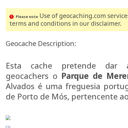
Use of geocaching.com services
Please note
terms and conditions
in our disclaimer
.
Geocache Description:
Esta cache pretende dar 
geocachers o
Parque de Mere
Alvados é uma freguesia portu
de Porto de Mós, pertencente ao D