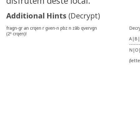
disfrutem deste local.
Additional Hints
(
Decrypt
)
fragn-gr an crqen r gven-n pbz n zãb qvervgn
Decr
(2ª crqen)!
A|B|
-------
N|O
(lett