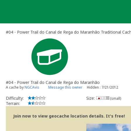
Skip
to
content
#04 - Power Trail do Canal de Rega do Maranhão Traditional Cac
#04 - Power Trail do Canal de Rega do Maranhão
A cache by
NGCAvis
Message this owner
Hidden : 7/21/2012
Difficulty:
Size:
(small)
Terrain:
Join now to view geocache location details. It's free!