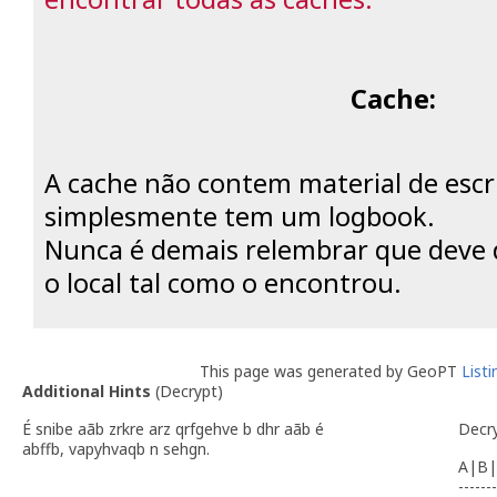
Cache:
A cache não contem material de escr
simplesmente tem um logbook.
Nunca é demais relembrar que deve d
o local tal como o encontrou.
This page was generated by GeoPT
List
Additional Hints
(
Decrypt
)
É snibe aãb zrkre arz qrfgehve b dhr aãb é
Decr
abffb, vapyhvaqb n sehgn.
A|B|
-------