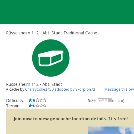
Skip
to
content
Rüsselsheim 112 - Abt. Stadt Traditional Cache
Rüsselsheim 112 - Abt. Stadt
A cache by
CherryCoke2450 adopted by Skorpion72
Message this ow
Difficulty:
Size:
(micro)
Terrain:
Join now to view geocache location details. It's free!