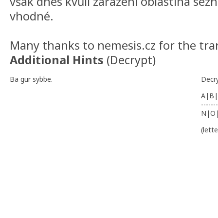
však dnes kvůli zařazení oblastina sez
vhodné.
Many thanks to nemesis.cz for the tran
Additional Hints
(
Decrypt
)
Ba gur sybbe.
Decr
A|B|
-------
N|O
(lett