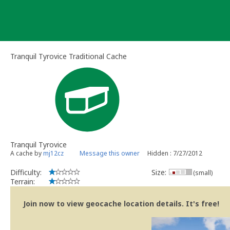
Skip
to
content
Tranquil Tyrovice Traditional Cache
Tranquil Tyrovice
A cache by
mj12cz
Message this owner
Hidden : 7/27/2012
Difficulty:
Size:
(small)
Terrain:
Join now to view geocache location details. It's free!