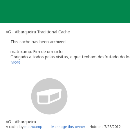
Skip
to
content
VG - Albarqueira Traditional Cache
This cache has been archived.
matrixamp: Fim de um ciclo.
Obrigado a todos pelas visitas, e que tenham desfrutado do loc
Um obrigado especial aos que ajudaram a manter esta cache, 
More
também a pudessem ter encontrado.
Abraço.
VG - Albarqueira
A cache by
matrixamp
Message this owner
Hidden : 7/28/2012