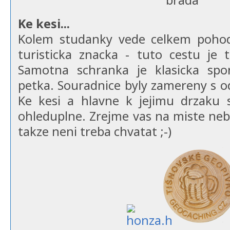
Ke kesi...
Kolem studanky vede celkem pohod
turisticka znacka - tuto cestu je 
Samotna schranka je klasicka spo
petka. Souradnice byly zamereny s o
Ke kesi a hlavne k jejimu drzaku s
ohleduplne. Zrejme vas na miste ne
takze neni treba chvatat ;-)