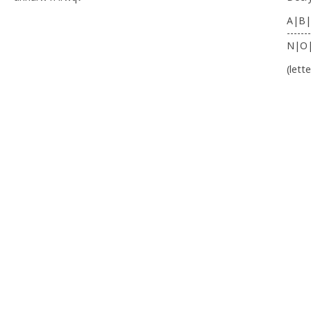
A|B|
-------
N|O
(lett