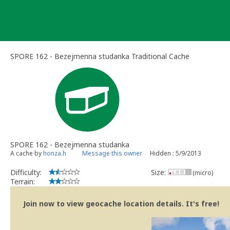
Skip
to
content
SPORE 162 - Bezejmenna studanka Traditional Cache
SPORE 162 - Bezejmenna studanka
A cache by
honza.h
Message this owner
Hidden : 5/9/2013
Difficulty:
Size:
(micro)
Terrain:
Join now to view geocache location details. It's free!