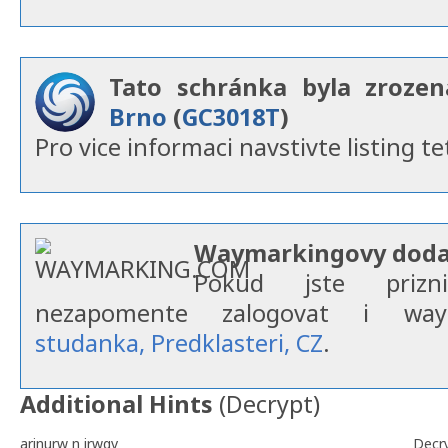
Tato schránka byla zroze
Brno
(
GC3018T
)
Pro vice informaci navstivte listing te
Waymarkingovy dodat
Pokud jste prizni
nezapomente zalogovat i w
studanka, Predklasteri, CZ
.
Additional Hints
(
Decrypt
)
arinurw n irwqv
Decr