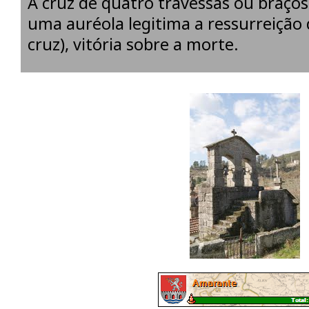
A cruz de quatro travessas ou braços
uma auréola legitima a ressurreição d
cruz), vitória sobre a morte.