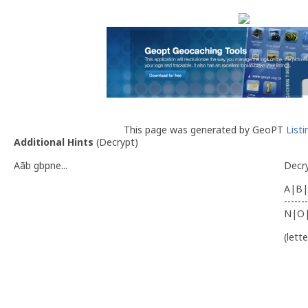
This page was generated by GeoPT
List
Additional Hints
(
Decrypt
)
Aãb gbpne...
Decr
A|B|
-------
N|O
(lett