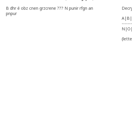
B dhr é obz cnen grzcrene ??? N punir rfgn an
Decr
pnpur
A|B|
-------
N|O
(lett