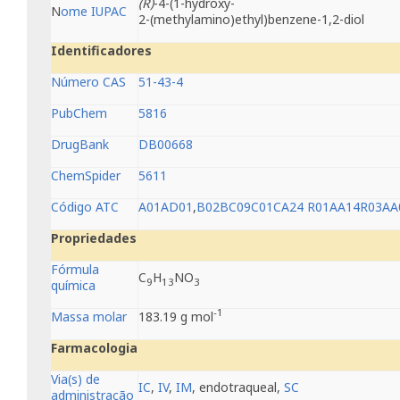
(R)
-4-(1-hydroxy-
N
ome IUPAC
2-(methylamino)ethyl)benzene-1,2-diol
Identificadores
Número CAS
51-43-4
PubChem
5816
DrugBank
DB00668
ChemSpider
5611
Código ATC
A01
AD01
,
B02
BC09
C01
CA24
R01
AA14
R03
AA
Propriedades
Fórmula
C
H
NO
9
13
3
química
-1
Massa molar
183.19 g mol
Farmacologia
Via(s) de
IC
,
IV
,
IM
, endotraqueal,
SC
administração