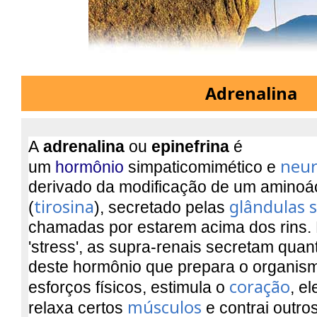
Adrenalina
A
adrenalina
ou
epinefrina
é
neur
um
hormônio
simpaticomimético e
derivado da modificação de um aminoá
tirosina
glândulas 
(
), secretado pelas
chamadas por estarem acima dos rins
'stress', as supra-renais secretam qua
deste hormônio que prepara o organis
coração
esforços físicos, estimula o
, el
músculos
relaxa certos
e contrai outros