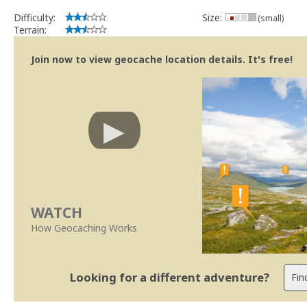
Bitaro
Community Volunteer Reviewer
Difficulty:
Size:
(small)
Centro de Ajuda
Terrain:
Linhas Orientação
Join now to view geocache location details. It's free!
WATCH
How Geocaching Works
Looking for a different adventure?