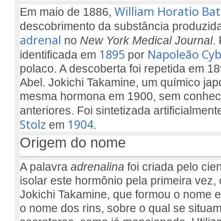
William Horatio Ba
Em maio de 1886,
descobrimento da substância produzid
adrenal
no
New York Medical Journal
.
1895
Napoleão Cyb
identificada em
por
polaco. A descoberta foi repetida em 1
Abel. Jokichi Takamine, um químico jap
mesma hormona em 1900, sem conhec
anteriores. Foi sintetizada artificialment
Stolz
1904
em
.
Origem do nome
A palavra
adrenalina
foi criada pelo cie
isolar este hormônio pela primeira vez,
Jokichi Takamine, que formou o nome 
o nome dos rins, sobre o qual se situa