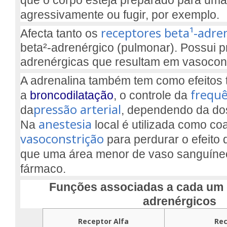
agressivamente ou fugir, por exemplo.
receptores beta¹-adre
Afecta tanto os
beta²-adrenérgico (pulmonar). Possui p
adrenérgicas que resultam em vasocons
A adrenalina também tem como efeitos 
frequê
a
broncodilatação
, o controle da
pressão arterial
da
, dependendo da do
anestesia
Na
local é utilizada como c
vasoconstrição
para perdurar o efeito 
que uma área menor de vaso sanguíne
fármaco.
Funções associadas a cada um 
adrenérgicos
Receptor Alfa
Rec