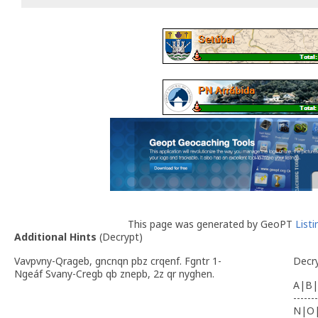
This page was generated by GeoPT
List
Additional Hints
(
Decrypt
)
Vavpvny-Qrageb, gncnqn pbz crqenf. Fgntr 1-
Decr
Ngeáf Svany-Cregb qb znepb, 2z qr nyghen.
A|B|
-------
N|O