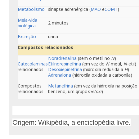
Metabolismo
sinapse adrenérgica (
MAO
e
COMT
)
Meia-vida
2 minutos
biológica
Excreção
urina
Compostos relacionados
Noradrenalina
(sem o metil no
N
)
Catecolaminas
Etilnorepinefrina
(em vez do
N
-metil,
N
-etil)
relacionados
Desoxiepinefrina
(hidroxila reduzida a
H
)
Adrenalona
(hidroxila oxidada a carbonila)
Compostos
Metanefrina
(em vez da hidroxila na posição
relacionados
benzeno, um grupo
metoxi
)
Origem: Wikipédia, a enciclopédia livre.