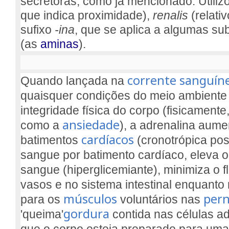
secretoras, como já mencionado. Utili
que indica proximidade),
renalis
(relativ
sufixo
-ina
, que se aplica a algumas su
(as
aminas
).
corrente sanguín
Quando lançada na
quaisquer condições do meio ambient
integridade física do corpo (fisicament
ansiedade
como a
), a adrenalina aume
cardíacos
batimentos
(cronotrópica pos
sangue por batimento cardíaco, eleva o
sangue (hiperglicemiante), minimiza o 
vasos e no sistema intestinal enquanto 
músculos
per
para os
voluntários nas
gordura
'queima'
contida nas células ad
que o corpo esteja preparado para uma