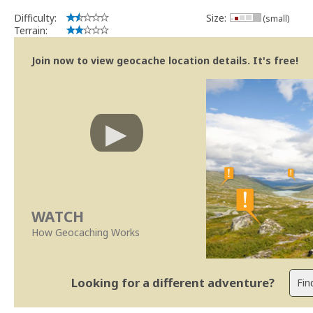
Bitaro
Community Volunteer Reviewer
Difficulty:
Size:
(small)
Centro de Ajuda
Terrain:
Trabalhar com o Revisor
Revisões mais rápidas
Join now to view geocache location details. It's free!
Linhas Orientação
|
Políticas Regionais - Portugal
WATCH
How Geocaching Works
Looking for a different adventure?