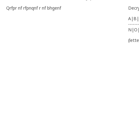
Qrfpr nf rfpnqnf r nf bhgenf
Decr
A|B|
-------
N|O
(lett