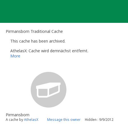
Skip
to
content
Pirmansborn Traditional Cache
This cache has been archived.
AthelasX: Cache wird demnächst entfernt.
More
Pirmansborn
A cache by
AthelasX
Message this owner
Hidden : 9/9/2012