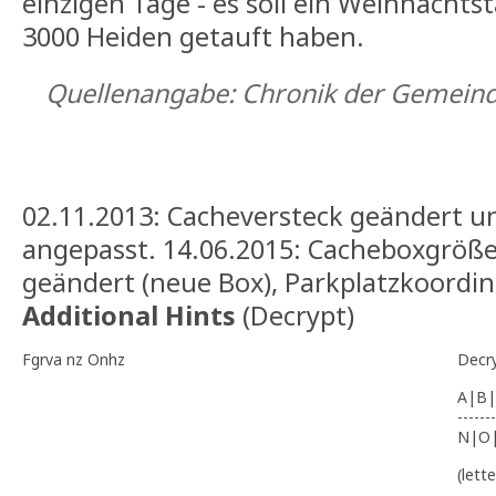
einzigen Tage - es soll ein Weihnachts
3000 Heiden getauft haben.
Quellenangabe: Chronik der Gemeind
02.11.2013: Cacheversteck geändert u
angepasst. 14.06.2015: Cacheboxgröße
geändert (neue Box), Parkplatzkoordi
Additional Hints
(
Decrypt
)
Fgrva nz Onhz
Decr
A|B|
-------
N|O
(lett