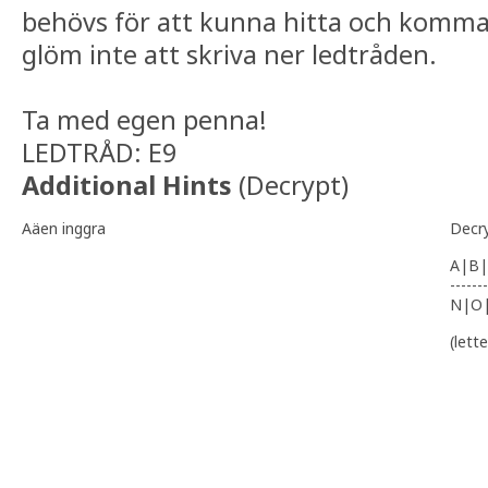
behövs för att kunna hitta och komma 
glöm inte att skriva ner ledtråden.
Ta med egen penna!
LEDTRÅD: E9
Additional Hints
(
Decrypt
)
Aäen inggra
Decr
A|B|
-------
N|O
(lett