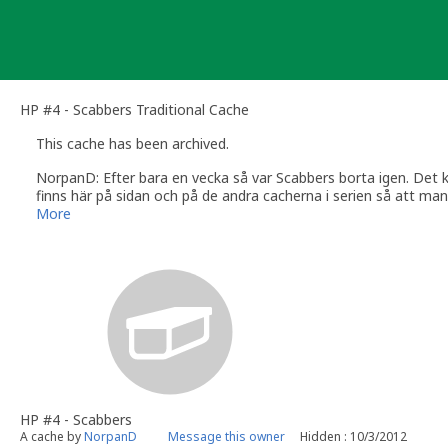
Skip
to
content
HP #4 - Scabbers Traditional Cache
This cache has been archived.
NorpanD: Efter bara en vecka så var Scabbers borta igen. Det 
finns här på sidan och på de andra cacherna i serien så att man
Lycka till!
More
HP #4 - Scabbers
A cache by
NorpanD
Message this owner
Hidden : 10/3/2012