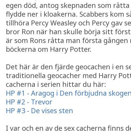
egen död, antog skepnaden som rått
flydde ner i kloakerna. Scabbers kom 
tillhöra Percy Weasley och Percy gav sen
bror Ron när han skulle börja sitt förs
är som Rons råtta man första gången 
böckerna om Harry Potter.
Det här är den fjärde geocachen i en s
traditionella geocacher med Harry Pot
cacherna i serien hittar du här:
HP #1 - Aragog i Den förbjudna skoge
HP #2 - Trevor
HP #3 - De vises sten
I var och en av de sex cacherna finns 