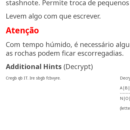
stashnote. Permite troca de pequenos 
Levem algo com que escrever.
Atenção
Com tempo húmido, é necessário alg
as rochas podem ficar escorregadias.
Additional Hints
(
Decrypt
)
Cregb qb IT. Ire sbgb fcbvyre.
Decr
A|B|
-------
N|O
(lett