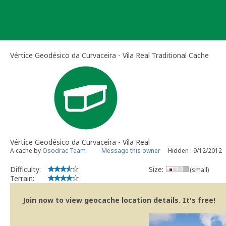
Skip
to
content
Vértice Geodésico da Curvaceira - Vila Real Traditional Cache
Vértice Geodésico da Curvaceira - Vila Real
A cache by
Osodrac Team
Message this owner
Hidden : 9/12/2012
Difficulty:
Size:
(small)
Terrain:
Join now to view geocache location details. It's free!