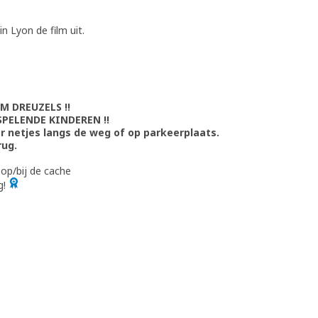
 Lyon de film uit.
 DREUZELS !!
SPELENDE KINDEREN !!
r netjes langs de weg of op parkeerplaats.
rug.
op/bij de cache
g!