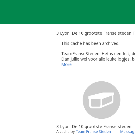
Skip
to
content
3 Lyon: De 10 grootste Franse steden T
This cache has been archived.
TeamFranseSteden: Het is een feit, de
Dan jullie wel voor alle leuke logjes, b
More
3 Lyon: De 10 grootste Franse steden
A cache by
Team Franse Steden
Message