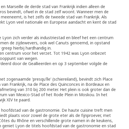
 en Marseille de derde stad van Frankrijk indien alleen de
uros bevindt, ofwel in de stad zelf woont. Wanneer men de
meeneemt, is het zelfs de tweede stad van Frankrijk. Als
ekt Lyon veel nationale en Europese aandacht en kent de stad
Lyon zich verder als industriestad en bleef het een centrum
wamen de zijdewevers, ook wel Canuts genoemd, in opstand
greep hierbij hardhandig in.
en centrum voor het verzet. Tot 1942 was Lyon onbezet
nooppunt van wegen.
eerd door de Geallieerden en op 3 september volgde de
t zogenaamde 'presqu'île' (schiereiland), bevindt zich Place
n van Frankrijk, na de Place des Quinconces in Bordeaux en
afmeting van 310 bij 200 meter. Het plein is ook groter dan de
trum van Mexico-Stad of het Rode Plein in Moskou. In het
jk XIV te paard.
e hoofdstad van de gastronomie. De haute cuisine treft men
iedt plaats voor zowel de grote eter als de fijnproever, met
 Côtes du Rhône en verschillende grote namen in de keukens,
 geniet Lyon de titels hoofdstad van de gastronomie en stad