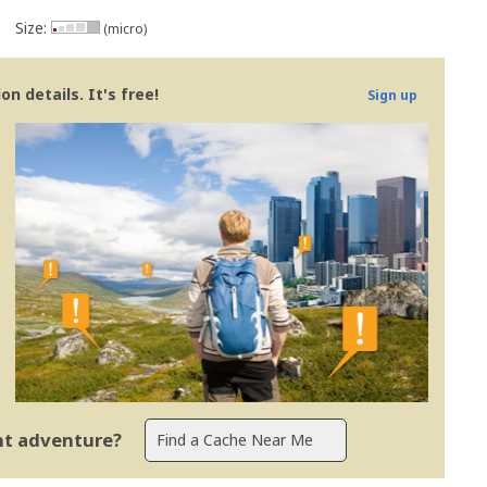
Size:
(micro)
n details. It's free!
Sign up
ent adventure?