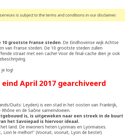
ervices is subject to the terms and conditions
in our disclaimer
.
 10 grootste Franse steden
. De Eindhovense wijk Achtse
men van Franse steden. De 10 grootste steden zullen
ffende straat met een cache! Voor de final-cache dien je ook
ebeschrijving.
je log!
l eind April 2017 gearchiveerd
nds/Duits: Leyden) is een stad in het oosten van Frankrijk,
de Rhône en de Saône samenvloeien.
htgebouwd is, is uitgeweken naar een streek in de buurt
an het Savoiepad is hiervoor ideaal.
 het land. De inwoners heten Lyonnais en Lyonnaises.
, Lion le melhor!" (Vooruit, vooruit, Lyon de beste!)