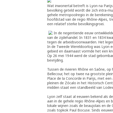
Wat inwonertal betreft is Lyon na Parijs
bevolking geteld wordt die zich intra-m
gehele metropoolregio in de berekening 
hoofdstad van de regio Rhône-Alpes, tr
een relatief sterke bevolkingsgroei.
In de negentiende eeuw ontwikkelde 
van de zijdehandel. In 1831 en 1834 k
tegen de arbeidsvoorwaarden. Het leger 
In de Tweede Wereldoorlog was Lyon e
gebied en daarnaast vormde het een k
Op 26 mei 1944 werd de stad gebombard
bevrijding.
Tussen de rivieren Rhône en Saône, op he
Bellecour, het op twee na grootste plei
Place de la Concorde in Parijs, met een 
pleinen de Zócalo in het Historisch Cen
midden staat een standbeeld van Lodewi
Lyon zelf staat al eeuwen bekend als d
aan in de gehele regio Rhône-Alpes en b
lokale wijnen zoals de beaujolais en de
zoals topkok Paul Bocuse. Sinds eeuwen