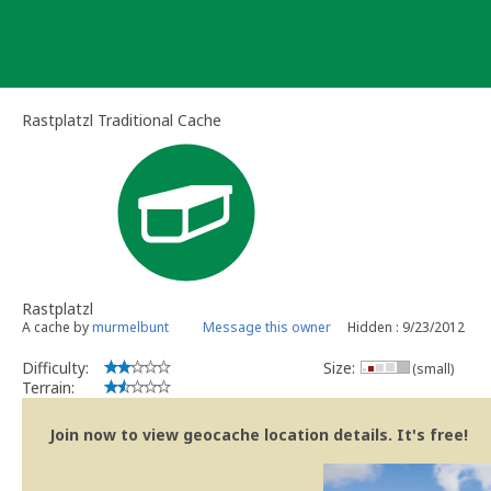
Skip
to
content
Rastplatzl Traditional Cache
Rastplatzl
A cache by
murmelbunt
Message this owner
Hidden : 9/23/2012
Difficulty:
Size:
(small)
Terrain:
Join now to view geocache location details. It's free!