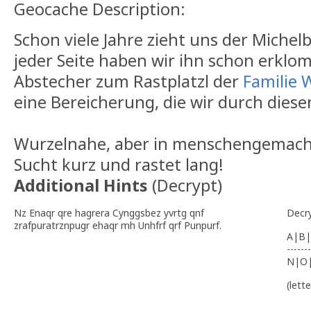
Geocache Description:
Schon viele Jahre zieht uns der Michel
jeder Seite haben wir ihn schon erklo
Abstecher zum Rastplatzl der
Familie 
eine Bereicherung, die wir durch diese
Wurzelnahe, aber in menschengemach
Sucht kurz und rastet lang!
Additional Hints
(
Decrypt
)
Nz Enaqr qre hagrera Cynggsbez yvrtg qnf
Decr
zrafpuratrznpugr ehaqr mh Unhfrf qrf Punpurf.
A|B|
-------
N|O
(lett