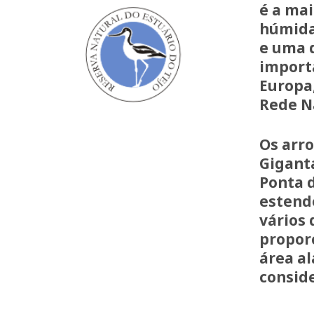
é a mai
húmida
e uma 
import
Europa
Rede N
Os arro
Giganta
Ponta d
estend
vários 
propor
área a
conside