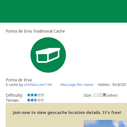
Skip
to
content
Ponta de Erva Traditional Cache
Ponta de Erva
A cache by
cmvfxira.cne1164
Message this owner
Hidden : 9/24/201
Difficulty:
Size:
(other)
Terrain:
Join now to view geocache location details. It's free!