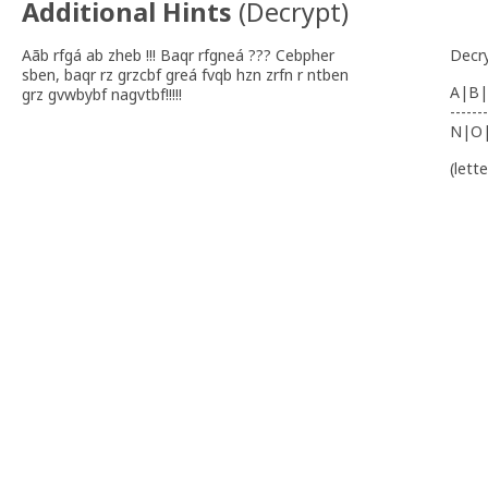
Additional Hints
(
Decrypt
)
Aãb rfgá ab zheb !!! Baqr rfgneá ??? Cebpher
Decr
sben, baqr rz grzcbf greá fvqb hzn zrfn r ntben
A|B|
grz gvwbybf nagvtbf!!!!!
-------
N|O
(lett