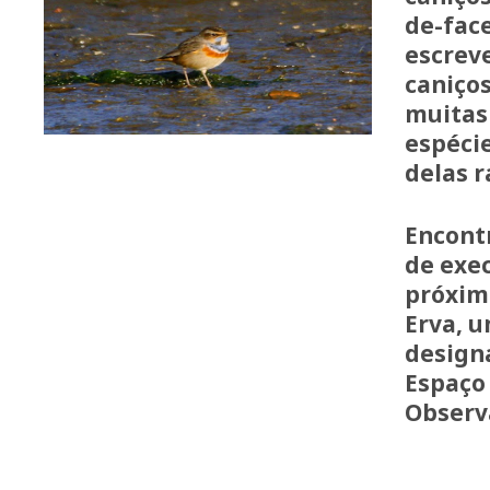
de-face
escrev
caniços
muitas
espéci
delas r
Encont
de exe
próxim
Erva, u
design
Espaço 
Observ