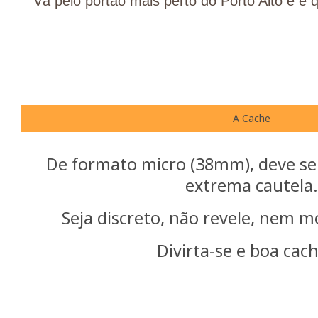
Vá pelo portão mais perto do Porto Alto e é
A Cache
De formato micro (38mm), deve s
extrema cautela
Seja discreto, não revele, nem mo
Divirta-se e boa cac