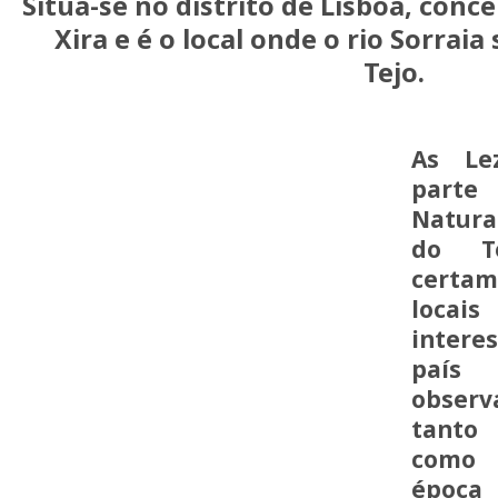
Situa-se no distrito de Lisboa, conce
Xira e é o local onde o rio Sorrai
Tejo.
As Lez
parte
Natura
do T
certa
loc
inter
paí
observ
tanto
como
ép