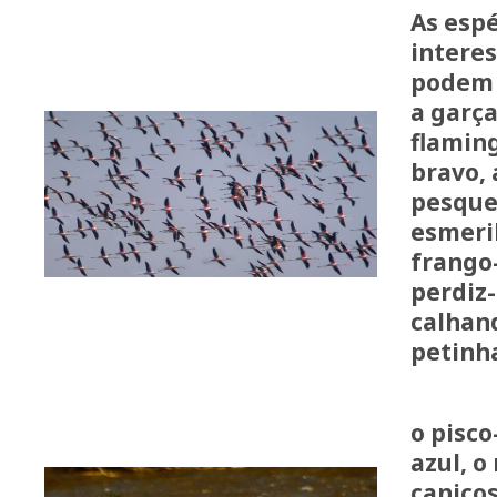
As esp
intere
podem 
a garç
flaming
bravo, 
pesquei
esmeri
frango
perdiz-
calhan
petinh
o pisco
azul, o
caniços