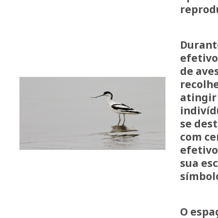
reprod
Durant
efetivo
de aves
recolh
atingir
indivíd
se dest
com ce
efetivo
sua es
símbolo
O espa