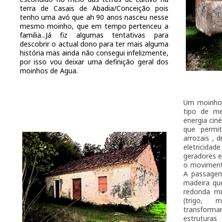
terra de Casais de Abadia/Conceição pois
tenho uma avó que ah 90 anos nasceu nesse
mesmo moinho, que em tempo pertenceu a
familia...Já fiz algumas tentativas para
descobrir o actual dono para ter mais alguma
história mas ainda não consegui infelizmente,
por isso vou deixar uma definição geral dos
moinhos de Agua.
Um moinho 
tipo de me
energia cin
que permit
arrozais , 
eletricid
geradores e
o moviment
A passagem
madeira qu
redonda mu
(trigo, m
transforma
estruturas