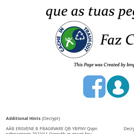
Additional Hints
(
Decrypt
)
AÃB ERGVENE B PBAGRVARE QB YBPNY Qvpn
Decr
nghnyvmnqn 2022/11 Qronvkb qr gryun! Fnv