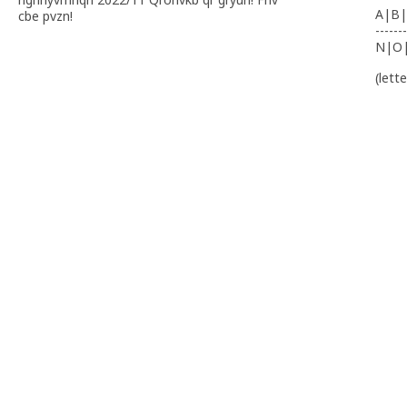
A|B|
cbe pvzn!
-------
N|O
(lett