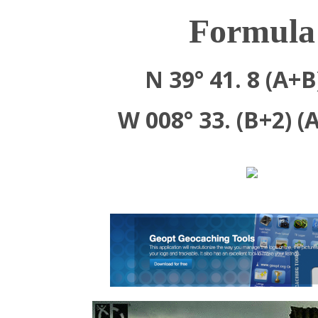
Formula
N 39° 41. 8 (A+B
W 008° 33. (B+2) (A