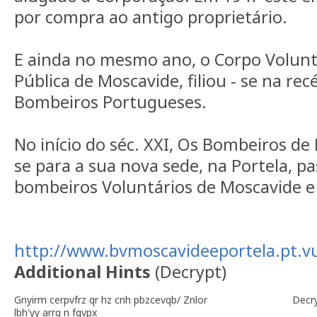
por compra ao antigo proprietário.
E ainda no mesmo ano, o Corpo Volunt
Pública de Moscavide, filiou - se na re
Bombeiros Portugueses.
No início do séc. XXI, Os Bombeiros d
se para a sua nova sede, na Portela, 
bombeiros Voluntários de Moscavide e 
http://www.bvmoscavideeportela.pt.v
Additional Hints
(
Decrypt
)
Gnyirm cerpvfrz qr hz cnh pbzcevqb/ Znlor
Decr
lbh'yy arrq n fgvpx