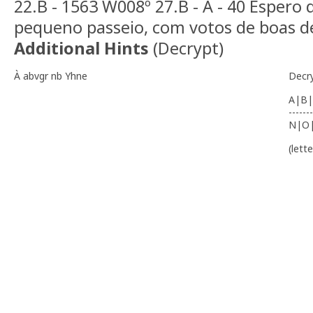
22.B - 1563 W008º 27.B - A - 40 Espero
pequeno passeio, com votos de boas d
Additional Hints
(
Decrypt
)
À abvgr nb Yhne
Decr
A|B|
-------
N|O
(lett