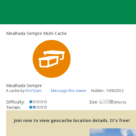
Skip
to
content
Mealhada Sempre Multi-Cache
Mealhada Sempre
A cache by
FireTeam
Message this owner
Hidden : 10/9/2012
Difficulty:
Size:
(micro)
Terrain:
Join now to view geocache location details. It's free!