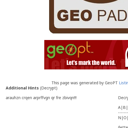
This page was generated by GeoPT
List
Additional Hints
(
Decrypt
)
arauhzn crqen arprffvgn qr fre zbivqn!!!
Decr
A|B|
-------
N|O
(lett