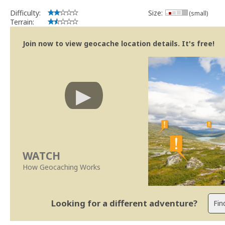
implicações que as guidelines actuais indicam.
Difficulty:
Size:
(small)
Se no local existe algum container, por favor recolha-o a fim de 
Terrain:
Obrigado
[b] btreviewer [/b]
Join now to view geocache location details. It's free!
Geocaching.com Volunteer Cache Reviewer
[url=http://support.groundspeak.com/index.php?pg=kb.page&id=77]
WATCH
How Geocaching Works
Looking for a different adventure?