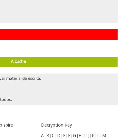
A Cache
ar material de escrita.
 todos.
b zbire
Decryption Key
A|B|C|D|E|F|G|H|I|J|K|L|M