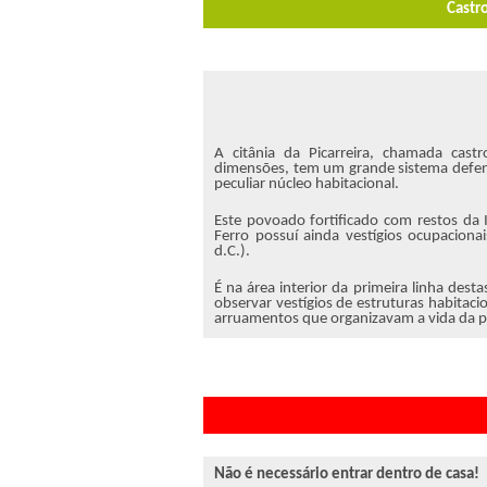
Castro
A citânia da Picarreira, chamada cas
dimensões, tem um grande sistema defens
peculiar núcleo habitacional.
Este povoado fortificado com restos da
Ferro possuí ainda vestígios ocupaciona
d.C.).
É na área interior da primeira linha des
observar vestígios de estruturas habitac
arruamentos que organizavam a vida da 
Não é necessário entrar dentro de casa!