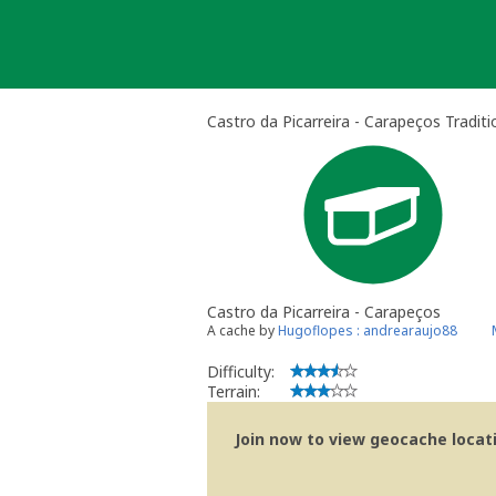
Skip
to
content
Castro da Picarreira - Carapeços Tradit
Castro da Picarreira - Carapeços
A cache by
Hugoflopes : andrearaujo88
Difficulty:
Terrain:
Join now to view geocache locatio