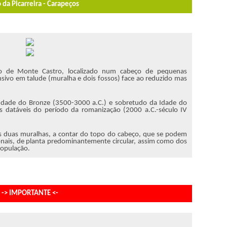
 da Picarreira - Carapeços
tro de Monte Castro, localizado num cabeço de pequenas
ivo em talude (muralha e dois fossos) face ao reduzido mas
 Idade do Bronze (3500-3000 a.C.) e sobretudo da Idade do
is datáveis do período da romanização (2000 a.C.-século IV
tas duas muralhas, a contar do topo do cabeço, que se podem
ionais, de planta predominantemente circular, assim como dos
população.
-> IMPORTANTE <-