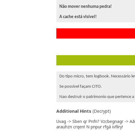
Não mover nenhuma pedra!
A cache está visível!
Do tipo micro, tem logbook. Necessário lev
Se possível façam CITO.
Nao destruír o patrimonio que pertence a
Additional Hints
(
Decrypt
)
Uvag -> Sben qr Pnfn? Vzcbegnagr -> Aã
arauhzn crqen! N pnpur rfgá ivfíiry!