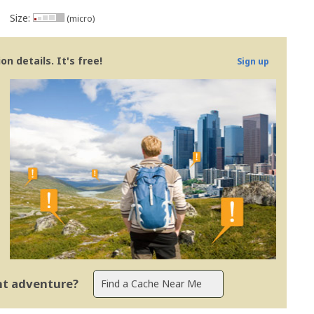
Size:
(micro)
n details. It's free!
Sign up
ent adventure?