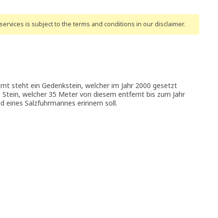
ervices is subject to the terms and conditions
in our disclaimer
.
nt steht ein Gedenkstein, welcher im Jahr 2000 gesetzt
en Stein, welcher 35 Meter von diesem entfernt bis zum Jahr
 eines Salzfuhrmannes erinnern soll.