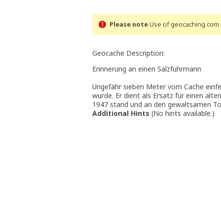
Please note
Use of geocaching.com s
Geocache Description:
Erinnerung an einen Salzfuhrmann
Ungefähr sieben Meter vom Cache einfer
wurde. Er dient als Ersatz für einen alt
1947 stand und an den gewaltsamen Tod
Additional Hints
(
No hints available.
)