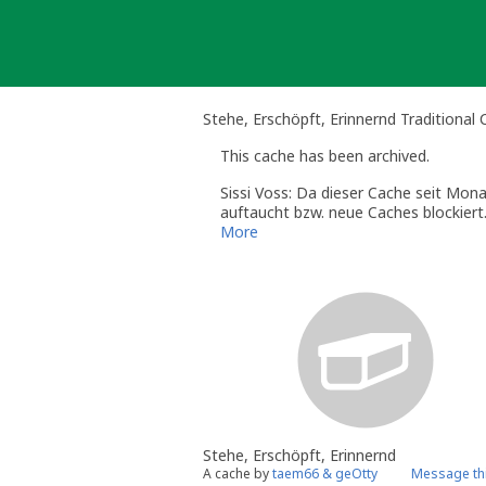
Skip
to
content
Stehe, Erschöpft, Erinnernd Traditional
This cache has been archived.
Sissi Voss: Da dieser Cache seit Monat
auftaucht bzw. neue Caches blockiert
bitte per E-Mail. Sofern der Cache den
More
Stehe, Erschöpft, Erinnernd
A cache by
taem66 & geOtty
Message th