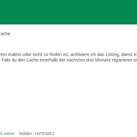
 Cache
en inaktiv oder nicht zu finden ist, archiviere ich das Listing, damit 
. Falls du den Cache innerhalb der nächsten drei Monate reparieren 
 aktuellen Guidelines entspricht, hole ich ihn gerne wieder aus dem Ar
is owner
Hidden : 10/15/2012