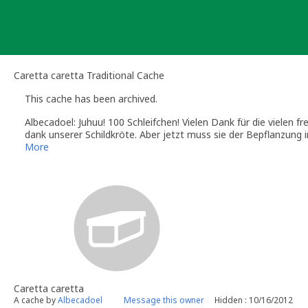
Skip
to
content
Caretta caretta Traditional Cache
This cache has been archived.
Albecadoel: Juhuu! 100 Schleifchen! Vielen Dank für die vielen f
dank unserer Schildkröte. Aber jetzt muss sie der Bepflanzung
More
Caretta caretta
A cache by
Albecadoel
Message this owner
Hidden : 10/16/2012