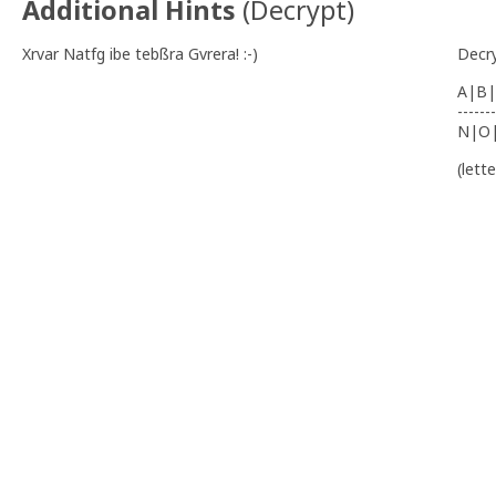
Additional Hints
(
Decrypt
)
Xrvar Natfg ibe tebßra Gvrera! :-)
Decr
A|B|
-------
N|O
(lett