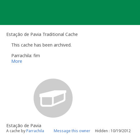
Skip
to
content
Estação de Pavia Traditional Cache
This cache has been archived.
Parrachila: fim
More
Estação de Pavia
A cache by
Parrachila
Message this owner
Hidden : 10/19/2012