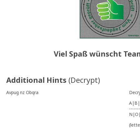
Viel Spaß wünscht Team
Additional Hints
(
Decrypt
)
Avpug nz Obqra
Decr
A|B|
-------
N|O
(lett