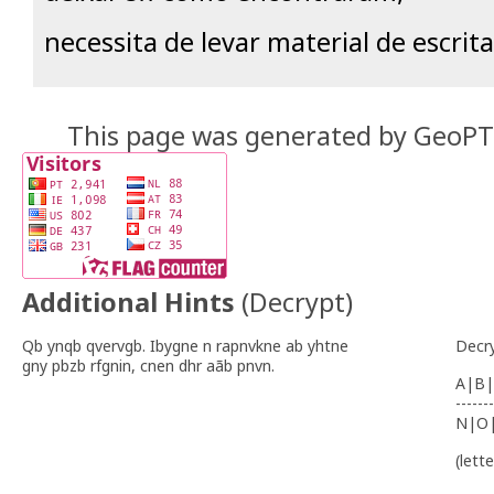
necessita de levar material de escrita
This page was generated by GeoP
Additional Hints
(
Decrypt
)
Qb ynqb qvervgb. Ibygne n rapnvkne ab yhtne
Decr
gny pbzb rfgnin, cnen dhr aãb pnvn.
A|B|
-------
N|O
(lett