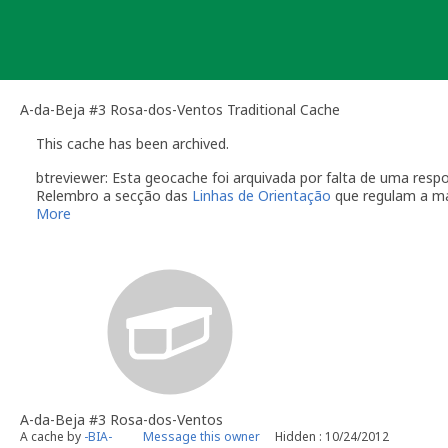
Skip
to
content
A-da-Beja #3 Rosa-dos-Ventos Traditional Cache
This cache has been archived.
btreviewer: Esta geocache foi arquivada por falta de uma re
Relembro a secção das
Linhas de Orientação
que regulam a m
More
O dono da geocache é responsável por visitas à localização
Você é responsável por visitas ocasionais à sua geocach
quando alguém reporta um problema com a geocache (desap
"Precisa de Manutenção". Desactive temporariamente a s
geocache até que tenha resolvido o problema. É-lhe conc
do qual deverá verificar o estado da sua geocache. Se a 
temporariamente desactivada por um longo período de t
Se no local existe algum recipiente por favor recolha-o a 
Uma vez que se trata de um caso de falta de manutenção a s
conta este arquivamento por falta de manutenção.
A-da-Beja #3 Rosa-dos-Ventos
btreviewer
A cache by
-BIA-
Message this owner
Hidden : 10/24/2012