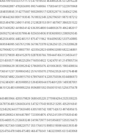
 4366199104 0337511173 5471918550 4644902636 5512816228
 1509682887 4782656995 9957449066 1758344137 5223970968
 5848358845 3142775687 9002909517 0283529716 3445621296
 9748442360 8007193045 7618932349 2292796501 9875187212
 3025494780 2490114195 2123828153 0911407907 3860251522
 2673430282 4418604142 6363954800 0448002670 4962482017
 2609275249 6035799646 9256504936 8183609003 2380929345
 4525564056 4482465151 8754711962 1844396582 5337543885
 9695946995 5657612186 5619673378 6236256125 2163208628
 9279068212 0738837781 4233562823 6089632080 6822246801
 0037279839 4004152970 0287830766 7094447456 0134556417
 2314593571 9849225284 7160504922 1242470141 2147805734
 2339086639 3833952942 5786905076 4310063835 1983438934
 7360411237 3599843452 2516105070 2705623526 6012764848
 7065874882 2569815793 6789766974 2205750596 8344086973
 2162484391 4035998953 5394590944 0704691209 1409387001
 4610126483 6999892256 9596881592 0560010165 5256375678
 4434803966 4205579829 3680435220 2770984294 2325330225
 5678736400 5366656416 5473217043 9035213295 4352916941
 0234529244 0773659495 6305100742 1087142613 4974595615
 4595280824 3694457897 7233004876 4765241339 0759204340
 3354400515 2126693249 3419673977 0415956837 5355516673
 4951827369 5588220757 3551766515 8985519098 6665393549
 2254756478 9406475483 4664776041 1463233905 6513433068