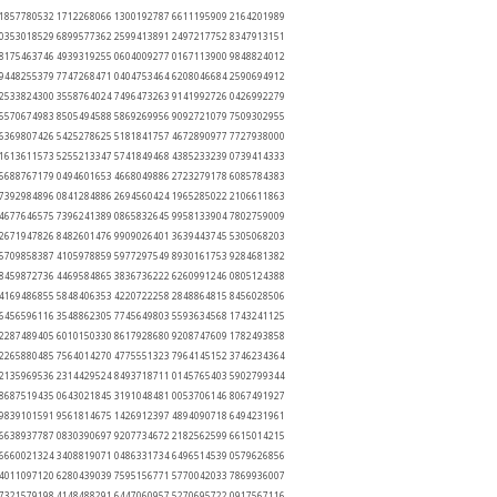
 1857780532 1712268066 1300192787 6611195909 2164201989
 0353018529 6899577362 2599413891 2497217752 8347913151
 8175463746 4939319255 0604009277 0167113900 9848824012
 9448255379 7747268471 0404753464 6208046684 2590694912
 2533824300 3558764024 7496473263 9141992726 0426992279
 5570674983 8505494588 5869269956 9092721079 7509302955
 6369807426 5425278625 5181841757 4672890977 7727938000
 1613611573 5255213347 5741849468 4385233239 0739414333
 5688767179 0494601653 4668049886 2723279178 6085784383
 7392984896 0841284886 2694560424 1965285022 2106611863
 4677646575 7396241389 0865832645 9958133904 7802759009
 2671947826 8482601476 9909026401 3639443745 5305068203
 5709858387 4105978859 5977297549 8930161753 9284681382
 8459872736 4469584865 3836736222 6260991246 0805124388
 4169486855 5848406353 4220722258 2848864815 8456028506
 6456596116 3548862305 7745649803 5593634568 1743241125
 2287489405 6010150330 8617928680 9208747609 1782493858
 2265880485 7564014270 4775551323 7964145152 3746234364
 2135969536 2314429524 8493718711 0145765403 5902799344
 8687519435 0643021845 3191048481 0053706146 8067491927
 9839101591 9561814675 1426912397 4894090718 6494231961
 6638937787 0830390697 9207734672 2182562599 6615014215
 6660021324 3408819071 0486331734 6496514539 0579626856
 4011097120 6280439039 7595156771 5770042033 7869936007
 7321579198 4148488291 6447060957 5270695722 0917567116