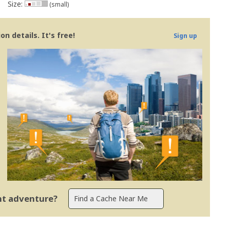
Size:
(small)
n details. It's free!
Sign up
ent adventure?