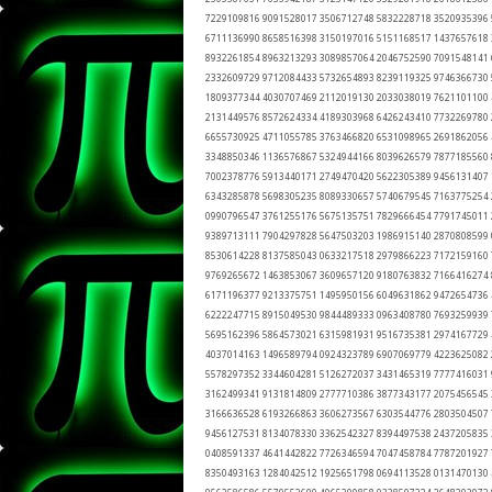
7229109816 9091528017 3506712748 5832228718 3520935396
6711136990 8658516398 3150197016 5151168517 1437657618
8932261854 8963213293 3089857064 2046752590 7091548141
2332609729 9712084433 5732654893 8239119325 9746366730
1809377344 4030707469 2112019130 2033038019 7621101100
2131449576 8572624334 4189303968 6426243410 7732269780
6655730925 4711055785 3763466820 6531098965 2691862056
3348850346 1136576867 5324944166 8039626579 7877185560
7002378776 5913440171 2749470420 5622305389 9456131407
6343285878 5698305235 8089330657 5740679545 7163775254
0990796547 3761255176 5675135751 7829666454 7791745011
9389713111 7904297828 5647503203 1986915140 2870808599
8530614228 8137585043 0633217518 2979866223 7172159160
9769265672 1463853067 3609657120 9180763832 7166416274
6171196377 9213375751 1495950156 6049631862 9472654736
6222247715 8915049530 9844489333 0963408780 7693259939
5695162396 5864573021 6315981931 9516735381 2974167729
4037014163 1496589794 0924323789 6907069779 4223625082
5578297352 3344604281 5126272037 3431465319 7777416031
3162499341 9131814809 2777710386 3877343177 2075456545
3166636528 6193266863 3606273567 6303544776 2803504507
9456127531 8134078330 3362542327 8394497538 2437205835
0408591337 4641442822 7726346594 7047458784 7787201927
8350493163 1284042512 1925651798 0694113528 0131470130