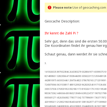
Please note
Use of geocaching.com s
Geocache Description:
Ihr kennt die Zahl Pi ?
Sehr gut, denn das sind die ersten 50.
Die Koordinaten findet ihr genau hier
ir
Schaut genau, dann werdet ihr sie schnel
3,
1415926535 8979323846 2643383279 5028841971 6939937510
8214808651 3282306647 0938446095 5058223172 5359408128
4428810975 6659334461 2847564823 3786783165 2712019091
7245870066 0631558817 4881520920 9628292540 9171536436
3305727036 5759591953 0921861173 8193261179 3105118548
9833673362 4406566430 8602139494 6395224737 1907021798
0005681271 4526356082 7785771342 7577896091 7363717872
4201995611 2129021960 8640344181 5981362977 4771309960
5024459455 3469083026 4252230825 3344685035 2619311881