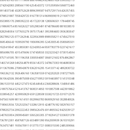
 8584783163 0577775606 8887644624 8246857926 0395352773
 2742042083 2085661190 6254543372 1315359584 5068772460
 9914037340 4328752628 8896399587 9475729174 6426357455
 8798531887 7058429725 9167781314 9699009019 2116971737
 3503895170 2989392233 4517220138 1280696501 1784408745
 6198690754 8516026327 5052983491 8740786680 8818338510
 8282949304 1377655279 3975175461 3953984683 3936383047
 2827892125 0771262946 3229563989 8989358211 6745627010
 3685406643 1939509790 1906996395 5245300545 0580685501
 1920419947 4553859381 0234395544 9597783779 0237421617
 8856986705 4315470696 5747458550 3323233421 0730154594
 8757141595 7811196358 3300594087 3068121602 8764962867
 1465741268 0492564879 8556145372 3478673303 9046883834
 9113679386 2708943879 9362016295 1541337142 4892830722
 1965362132 3926406160 1363581559 0742202020 3187277605
 3610642506 3904975008 6562710953 5919465897 5141310348
 0861533150 4452127473 9245449454 2368288606 1340841486
 5189757664 5216413767 9690314950 1910857598 4423919862
 3338945257 4239950829 6591228508 5558215725 0310712570
 8475651699 9811614101 0029960783 8690929160 3028840026
 7180653556 7252532567 5328612910 4248776182 5829765157
 8788202734 2092222453 3985626476 6914905562 8425039127
 6407655904 2909945681 5065265305 3718294127 0336931378
 7367812301 4587687126 6034891390 9562009939 3610310291
 7634757481 1935670911 0137751721 0080315590 2485309066