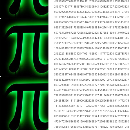
4495397907 0903023460 4614709616 9688688501 4083470405
2431974404 7718556789 3482308943 1068287027 2280973624
0630792615 9599546262 4629707062 5948455690 3471197299
3831591256 8989295196 4272875739 4691427253 4366941532
0298865925 7866285612 4966552353 3829428785 4253404830
0598135220 5117336585 6407826484 9427644113 7639386692
6977631279 5722672655 5625962825 4276531830 0134070922
7099558561 1349802524 9906698423 3017350358 0440811685
2669178352 5870785951 2983441729 5351953788 5534573742
1080485485 2635722825 7682034160 5048466277 5045003126
2432227188 5159740547 0214828971 1177792376 1225788734
2778944236 2167411918 6269439650 6715157795 8675648239
8783419689 6861181558 1587360629 3860381017 1215855272
6435495561 8689641122 8214075330 2655100424 1048967835
3100735477 0549815968 0772009474 6961343609 2861484941
0558642219 6483491512 6390128038 3200109773 8680662877
8936793008 1699805365 2027600727 7496745840 0283624053
6640075094 2608788573 5796037324 5141467867 0368809880
7391253835 5915031003 3303251117 4915696917 4502714943
2342548326 1119128009 2825256190 2052630163 9114772473
1112635835 5387136101 1023267987 7564102468 2403226483
9630878154 3221166912 2464159117 7673225326 4335686146
8850280054 1436131462 3082102594 1737562389 9420757136
4725470316 5661399199 9682628247 2706413362 2217892390
7386480584 7268954624 3882343751 7885201439 5600571048