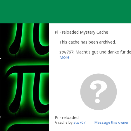
Skip
to
content
Pi - reloaded Mystery Cache
This cache has been archived.
stw767: Macht's gut und danke für de
More
Pi - reloaded
A cache by
stw767
Message this owner