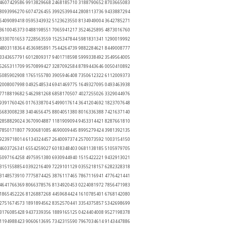
 4607429586 9913829668 2468185710 3188790652 8703665083
 8093996270 6074726455 3992539944 2808113736 9433887294
 6409089418 0595343932 5123623550 8134949004 3642785271
 3610045373 0488198551 7065941217 3524625895 4873016760
 8330701653 7228563559 1525347844 5981831341 1290019992
 4803118364 4536985891 7544264739 9882284621 8449008777
 3343657791 6012809317 9401718598 5999338492 3549564005
 5265311709 9570899427 3287092584 8789443646 0050410892
 6085902908 1765155780 3905946408 7350612322 6112009373
 2008007998 0492548534 6941469775 1649327095 0493463938
 7718819682 5462981268 6858170507 4027255026 3329044976
 9391760426 0176338704 5499017614 3641204692 1823707648
 6683008238 3404656475 8804051380 8016336388 7421637140
 2858829024 3670904887 1181909094 9453314421 8287661810
 7850171807 7930681085 4690009445 8995279424 3981392135
 9239718014 6134324457 2640097374 2570073592 1003154150
 4603726341 6554259027 6018348403 0681138185 5105979705
 6097164258 4975951380 6930944940 1515422221 9432913021
 3151558854 0392216409 7229101129 0355218157 6282328318
 3148573910 7775874425 3876117465 7867116941 4776421441
 4641766369 8066378576 8134920453 0224081972 7856471983
 1865452226 8126887268 4459684424 1610785401 6768142080
 2751674573 1891894562 8352570441 3354375857 5342698699
 3176085428 9437339356 1889165125 0424404008 9527198378
 1194988423 9060613695 7342315590 7967034614 9143447886