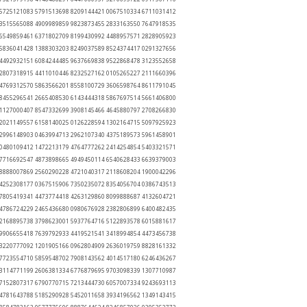
 5725121083 5791513698 8209144421 0067510334 6711031412
 3515565088 4909989859 9823873455 2833163550 7647918535
 6549859461 6371802709 8199430992 4488957571 2828905923
 5836041428 1388303203 8249037589 8524374417 0291327656
 4492932151 6084244485 9637669838 9522868478 3123552658
 2807318915 4411010446 8232527162 0105265227 2111660396
 4769312570 5863566201 8558100729 3606598764 8611791045
 8455296541 2665408530 6143444318 5867697514 5661406800
 1127000407 8547332699 3908145466 4645880797 2708266830
 2021149557 6158140025 0126228594 1302164715 5097925923
 2996148903 0463994713 2962107340 4375189573 5961458901
 0480109412 1472213179 4764777262 2414254854 5403321571
 7716692547 4873898665 4949450114 6540628433 6639379003
 8888007869 2560290228 4721040317 2118608204 1900042296
 4252308177 0367515906 7350235072 8354056704 0386743513
 7805419341 4473774418 4263129860 8099888687 4132604721
 4786724229 2465436680 0980676928 2382806899 6400482435
 2168895738 3798623001 5937764716 5122893578 6015881617
 9906655418 7639792933 4419521541 3418994854 4473456738
 3220777092 1201905166 0962804909 2636019759 8828161332
 7723554710 5859548702 7908143562 4014517180 6246436267
 3114771199 2606381334 6776879695 9703098339 1307710987
 7152807317 6790770715 7213444730 6057007334 9243693113
 4781643788 5185290928 5452011658 3934196562 1349143415