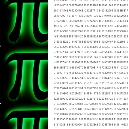
9562586586 5570552690 4965209858 0338507224 2648293972
4803048029 0058760758 2510474709 1643961362 6760449256
2901618766 7952406163 4252257719 5429162991 9306455377
2540790914 5135711136 9410911939 3251910760 2082520261
2784768472 6860849003 3770242429 1651300500 5168323364
1960121228 5993716231 3017114448 4640903890 6449544400
2283345085 0486082503 9302133219 7155184306 3545500766
4611996653 8581538420 5685338621 8672523340 2830871123
2183564622 0134967151 8819097303 8119800497 3407239610
9567302292 1913933918 5680344903 9820595510 0226353536
2711172364 3435439478 2218185286 2408514006 6604433258
0516553790 6866273337 9958511562 5784322988 2737231989
4460477464 9159950549 7374256269 0104903778 1986835938
3634655379 4986419270 5638729317 4872332083 7601123029
0126901475 4668476535 7616477379 4675200490 7571555278
2772190055 6148425551 8792530343 5139844253 2234157623
2276930624 7435363256 9160781547 8181152843 6679570611
3776700961 2071512491 4043027253 8607648236 3414334623
9164219399 4907236234 6468441173 9403265918 4044378051
1266830240 2929525220 1187267675 6220415420 5161841634
9104140792 8862150784 2451670908 7000699282 1206604183
9598470356 2226293486 0034158722 9805349896 5022629174
5771028402 7998066365 8254889264 8802545661 0172967026
5178609040 7086671149 6558343434 7693385781 7113864558
6161528813 8437909904 2317473363 9480457593 1493140529