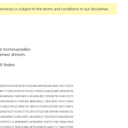
ervices is subject to the terms and conditions
in our disclaimer
.
000 Kommastellen.
genwo drinnen.
l finden
 5820974944 5923078164 0628620899 8628034825 3421170679
 4811174502 8410270193 8521105559 6446229489 5493038196
 4564856692 3460348610 4543266482 1339360726 0249141273
 7892590360 0113305305 4882046652 1384146951 9415116094
 0744623799 6274956735 1885752724 8912279381 8301194912
 6094370277 0539217176 2931767523 8467481846 7669405132
 1468440901 2249534301 4654958537 1050792279 6892589235
 5187072113 4999999837 2978049951 0597317328 1609631859
 7101000313 7838752886 5875332083 8142061717 7669147303