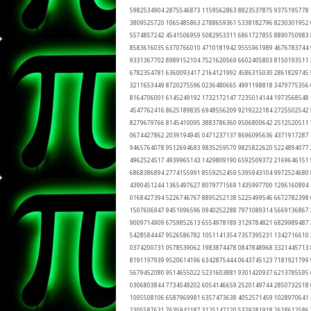
5982534904 2875546873 1159562863 8823537875 9375195778
3809525720 1065485863 2788659361 5338182796 8230301952
5574857242 4541506959 5082953311 6861727855 8890750983
8583616035 6370766010 4710181942 9555961989 4676783744
9331367702 8989152104 7521620569 6602405803 8150193511
6782354781 6360093417 2164121992 4586315030 2861829745
3211653449 8720275596 0236480665 4991198818 3479775356
8164706001 6145249192 1732172147 7235014144 1973568548
4547762416 8625189835 6948556209 9219222184 2725502542
8279679766 8145410095 3883786360 9506800642 2512520511
0674427862 2039194945 0471237137 8696095636 4371917287
9465764078 9512694683 9835259570 9825822620 5224894077
4962524517 4939965143 1429809190 6592509372 2169646151
6868386894 2774155991 8559252459 5395943104 9972524680
4390451244 1365497627 8079771569 1435997700 1296160894
0168427394 5226746767 8895252138 5225499546 6672782398
1507606947 9451096596 0940252288 7971089314 5669136867
9009714909 6759852613 6554978189 3129784821 6829989487
5428584447 9526586782 1051141354 7357395231 1342716610
0374200731 0578539062 1983874478 0847848968 3321445713
8191197939 9520614196 6342875444 0643745123 7181921799
5679452080 9514655022 5231603881 9301420937 6213785595
0306803844 7734549202 6054146659 2520149744 2850732518
1005508106 6587969981 6357473638 4052571459 1028970641
2305587631 7635942187 3125147120 5329281918 2618612586