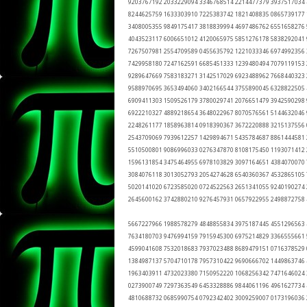
9203767192 2033229094 3346768514 2214477379 3937517034
8244625759 1633303910 7225383742 1821408835 0865739177
3408005355 9849175417 3818839994 4697486762 6551658276
4043523117 6006651012 4120065975 5851276178 5838292041
7267507981 2554709589 0455635792 1221033346 6974992356
7429958180 7247162591 6685451333 1239480494 7079119153
9289647669 7583183271 3142517029 6923488962 7668440323
9588970695 3653494060 3402166544 3755890045 6328822505
6909411303 1509526179 3780029741 2076651479 3942590298
6922210327 4889218654 3648022967 8070576561 5144632046
2248261177 1858963814 0918390367 3672220888 3215137556
2543709069 7939612257 1429894671 5435784687 8861444581
5510500801 9086996033 0276347870 8108175450 1193071412
1596131854 3475464955 6978103829 3097164651 4384070070
3084076118 3013052793 2054274628 6540360367 4532865105
5020141020 6723585020 0724522563 2651341055 9240190274
2645600162 3742880210 9276457931 0657922955 2498872758
5667227966 1988578279 4848855834 3975187445 4551296563
7634180703 9476994159 7915945300 6975214829 3366555661
4599041608 7532018683 7937023488 8689479151 0716378529
1384987137 5704710178 7957310422 9690666702 1449863746
1963403911 4732023380 7150952220 1068256342 7471646024
0273900749 7297363549 6453328886 9844061196 4961627734
4810688732 0685990754 0792342402 3009259007 0173196036