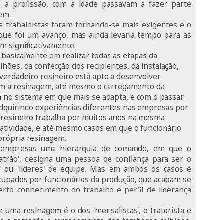
 a profissão, com a idade passavam a fazer parte
em.
s trabalhistas foram tornando-se mais exigentes e o
o que foi um avanço, mas ainda levaria tempo para as
m significativamente.
e basicamente em realizar todas as etapas da
hões, da confecção dos recipientes, da instalação,
 verdadeiro resineiro está apto a desenvolver
em a resinagem, até mesmo o carregamento da
 no sistema em que mais se adapta, e com o passar
dquirindo experiências diferentes nas empresas por
 resineiro trabalha por muitos anos na mesma
atividade, e até mesmo casos em que o funcionário
própria resinagem.
s empresas uma hierarquia de comando, em que o
trão', designa uma pessoa de confiança para ser o
is' ou 'líderes' de equipe. Mas em ambos os casos é
cupados por funcionários da produção, que acabam se
erto conhecimento do trabalho e perfil de liderança
 uma resinagem é o dos 'mensalistas', o tratorista e