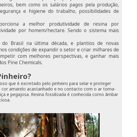
neiros, bem como os salários pagos pela produção,
 segurança e higiene do trabalho, possibilidades de
porciona a melhor produtividade de resina por
tividade por homem/hectare. Sendo o sistema mais
do Brasil na última década, e plantios de novas
emos condições de expandir o setor e criar milhares de
ompetir com melhores perspectivas, e ganhar mais
dos Pine Chemicals.
Pinheiro?
coso que é excretado pelo pinheiro para selar e proteger
ma cor amarelo acastanhado e no contacto com o ar torna-
iça e pegajosa. Resina fossilizada é conhecida como âmbar
iosa.