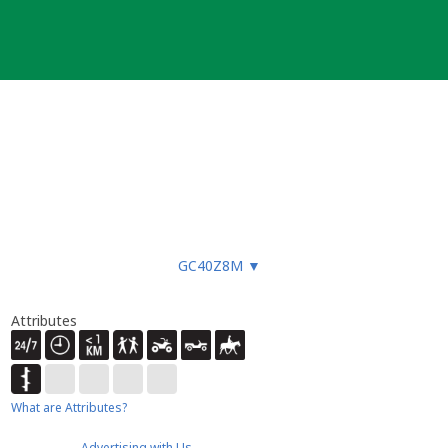
GC40Z8M
▼
Attributes
What are Attributes?
Advertising with Us