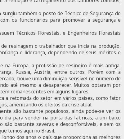
m a remoção e carregamento dos tambores colhidos,
ta surgiu também o posto de Técnico de Segurança do
 com os funcionários para promover a segurança e
uem Técnicos Florestais, e Engenheiros Florestais
 de resinagem o trabalhador que inicia na produção,
onfiança e liderança, dependendo de seus méritos e
e na Europa, a profissão de resineiro é mais antiga,
ança, Russia, Áustria, entre outros. Porém com a
mercado, houve uma diminuição sensível no número de
gando até mesmo a desaparecer. Muitos optaram por
istem remanescentes em alguns lugares.
 a retomada do setor em vários países, como fator
os, amenizando os efeitos da crise atual.
lmente são bastante populosos, ainda pode-se ver os
o dia para vender na porta das fábricas, a um baixo
ho são bastante severas e desconfortáveis, e sem os
que temos aqui no Brasil.
o longo dos anos o país que proporciona as melhores