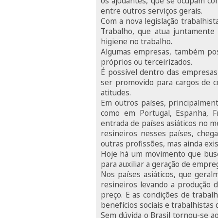
os ajudantes, que se ocupam co
entre outros serviços gerais.
Com a nova legislação trabalhis
Trabalho, que atua juntamente
higiene no trabalho.
Algumas empresas, também poss
próprios ou terceirizados.
É possível dentro das empresas
ser promovido para cargos de c
atitudes.
Em outros países, principalment
como em Portugal, Espanha, Fr
entrada de países asiáticos no 
resineiros nesses países, che
outras profissões, mas ainda ex
Hoje há um movimento que busca
para auxiliar a geração de empreg
Nos países asiáticos, que gera
resineiros levando a produção d
preço. E as condições de trabal
benefícios sociais e trabalhistas 
Sem dúvida o Brasil tornou-se a