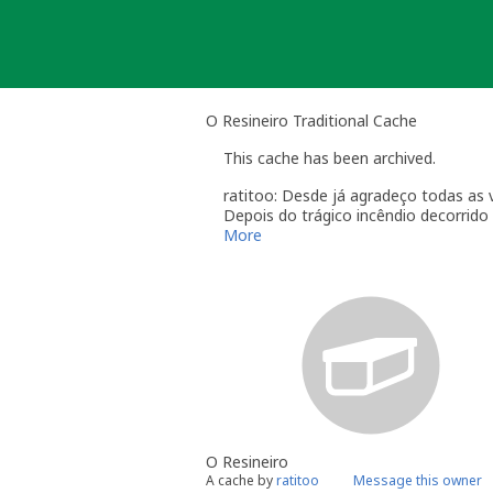
Skip
to
content
O Resineiro Traditional Cache
This cache has been archived.
ratitoo: Desde já agradeço todas as v
Depois do trágico incêndio decorrido
Obrigado a todos
More
O Resineiro
A cache by
ratitoo
Message this owner