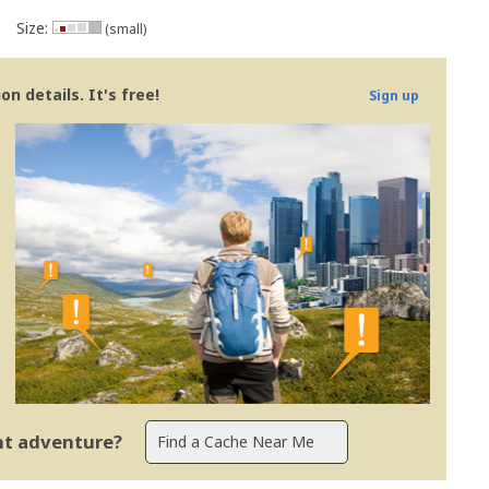
Size:
(small)
n details. It's free!
Sign up
ent adventure?